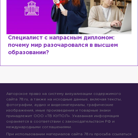
Специалист с напрасным дипломом:
почему мир разочаровался в высшем
образовании?
Авторское право на систему визуализации содержимого
сайта 78.ru, а также на исходные данные, включая тексты,
фотографии, аудио и видеоматериалы, графические
изображения, иные произведения и товарные знаки
принадлежит ООО «ТВ КУПОЛ». Указанная информация
охраняется в соответствии с законодательством РФ и
международными соглашениями.
При использовании материалов сайта 78.ru просьба ссылаться