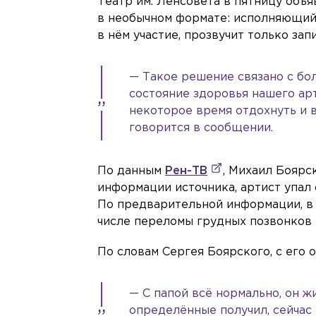
Театр им. Ленсовета в пятницу объя
в необычном формате: исполняющий
в нём участие, прозвучит только зап
— Такое решение связано с бо
состояние здоровья нашего ар
некоторое время отдохнуть и в
говорится в сообщении.
По данным
Рен-ТВ
, Михаил Боярс
информации источника, артист упал 
По предварительной информации, в 
числе переломы грудных позвонков 
По словам Сергея Боярского, с его 
— С папой всё нормально, он ж
определённые получил, сейчас 