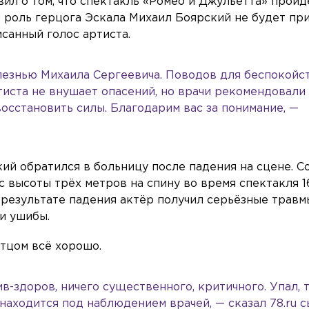
вил о том, что спектакль «Ромео и Джульетта» пройд
 роль герцога Эскала Михаил Боярский не будет пр
исанный голос артиста.
лезнью Михаила Сергеевича. Поводов для беспокойст
тиста не внушает опасений, но врачи рекомендовали
осстановить силы. Благодарим вас за понимание, —
кий обратился в больницу после падения на сцене. С
с высоты трёх метров на спину во время спектакля 1
результате падения актёр получил серьёзные травмы
и ушибы.
отцом всё хорошо.
ив-здоров, ничего существенного, критичного. Упал,
находится под наблюдением врачей, — сказал 78.ru 