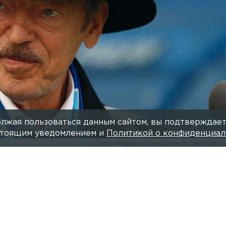
лжая пользоваться данным сайтом, вы подтверждает
астоящим уведомлением и
Политикой о конфиденциал
Фото: Maksim Konstantinov/globalloo
Читайте нас в мессендже
одписал указ о награждении народного артиста РСФ
е исполнилось 75 лет, орденом «За заслуги перед