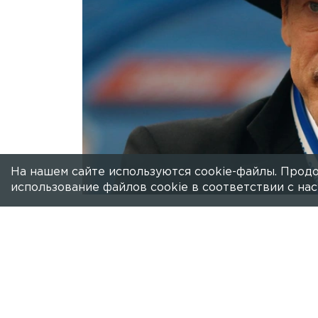
На нашем сайте используются cookie-файлы. Продо
использование файлов cookie в соответствии с н
Есть новость?
Присылайте
сюда!
Президент России Владимир Путин п
Михаила Боярского, которому наканун
Отечеством» I.