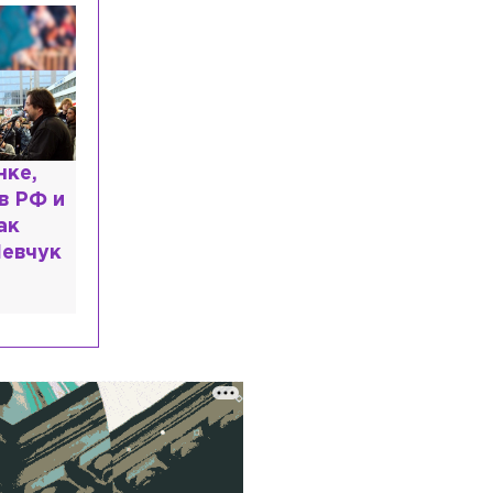
ь: что
казали