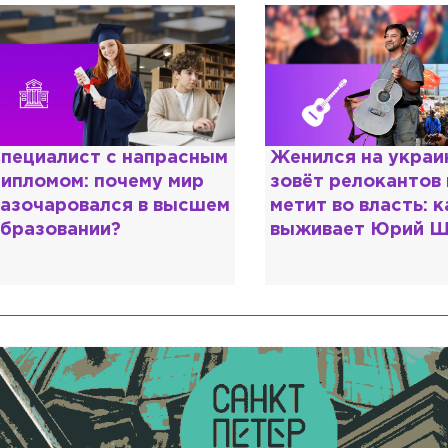
енился на украинке,
Косил от армии,
овёт релокантов в РФ и
продавал посты и
етит во власть: как
воровал гумпомощ
ыживает Юрий Шевчук
о Зеленском расс
«предатели»