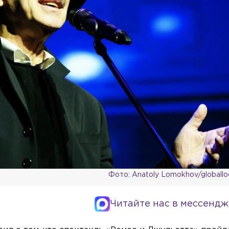
Фото: Anatoly Lomokhov/globall
Читайте нас в мессендж