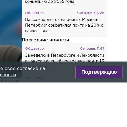
концепцию до 2035 года
Общество
Сегодня, 06:26
Пассажиропоток на рейсах Москва-
Петербург сократился почти на 20% с
начала года
Последние новости
Общество
Сегодня, 11:47
За неделю в Петербурге и Ленобласти
от укусов клещей пострадали почти 1,3
тыс. человек
е свое согласие на
Подтверждаю
ьности
.
Общество
Сегодня, 11:46
kpress.com
«День обратится в ночь»: 12 августа
над Петербургом погаснет Солнце
ре Max!
Общество
Сегодня, 11:45
В Ленобласти подсчитали число
СР
абитуриентов: в лидерах инженерия
Происшествия
Сегодня, 11:38