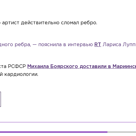
о артист действительно сломал ребро.
одного ребра, — пояснила в интервью
RT
Лариса Лупп
иста РСФСР
Михаила Боярского доставили в Мариин
й кардиологии.