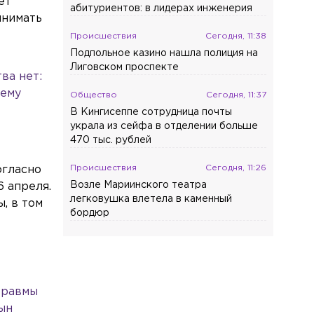
ёт
абитуриентов: в лидерах инженерия
инимать
Происшествия
Сегодня, 11:38
Подпольное казино нашла полиция на
Лиговском проспекте
ва нет:
 ему
Общество
Сегодня, 11:37
В Кингисеппе сотрудница почты
украла из сейфа в отделении больше
470 тыс. рублей
Происшествия
Сегодня, 11:26
огласно
Возле Мариинского театра
6 апреля.
легковушка влетела в каменный
, в том
бордюр
Общество
Сегодня, 11:17
Требовали 100 тысяч: в Петербурге
арестовали троицу, вымогавшую
деньги у 17-летнего парня
 травмы
сын
Общество
Сегодня, 11:05