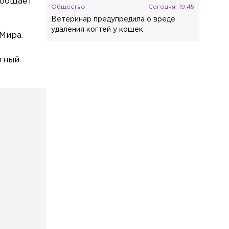
ообщает
Общество
Сегодня, 19:45
Ветеринар предупредила о вреде
удаления когтей у кошек
 Мира.
Общество
Сегодня, 19:16
стный
Россияне назвали лето лучшим
временем для смены работы
Общество
Сегодня, 18:25
«Несёт ерунду»: Пригожин ответил на
слова Вайкуле о готовности воевать с
россиянами
Происшествия
Сегодня, 18:02
В Петербурге арестовали подростка
за стрельбу по сверстникам на улице
Вавиловых
Общество
Сегодня, 17:27
В Петербурге врачи предотвратили
смертельный инсульт у 72-летнего