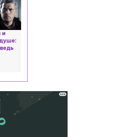
 и
 душе:
ведь