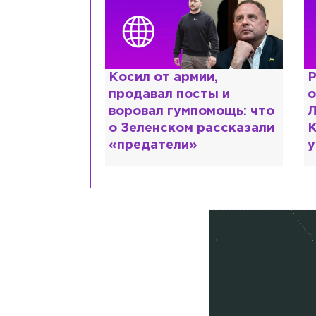
краинке,
Косил от армии,
Р
нтов в РФ и
продавал посты и
о
ть: как
воровал гумпомощь: что
Л
рий Шевчук
о Зеленском рассказали
К
«предатели»
у