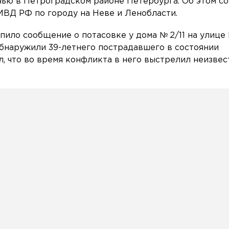
чью в Петроградском районе Петербурга. Об этом с
МВД РФ по городу на Неве и Ленобласти.
упило сообщение о потасовке у дома № 2/11 на улице
бнаружили 39-летнего пострадавшего в состоянии
л, что во время конфликта в него выстрелил неизве