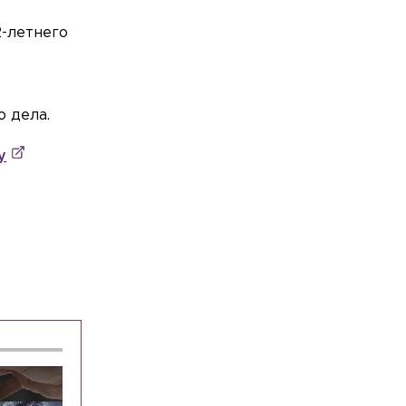
-летнего
 дела.
у