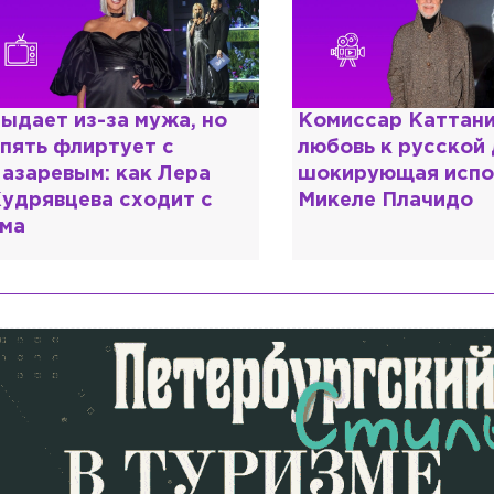
ыдает из-за мужа, но
Комиссар Каттани
пять флиртует с
любовь к русской
азаревым: как Лера
шокирующая испо
удрявцева сходит с
Микеле Плачидо
ма