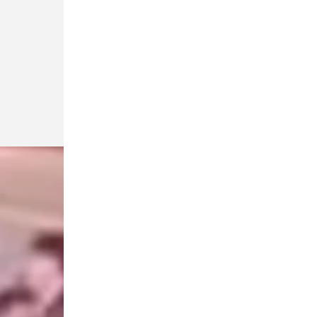
мужчины
Происшествия
Сегодня, 17:06
В Ленобласти катер наехал на
матрас с двумя детьми
Происшествия
Сегодня, 16:55
В Сланцах круглосуточно пытаются
тушить террикон, тлеющий с мая