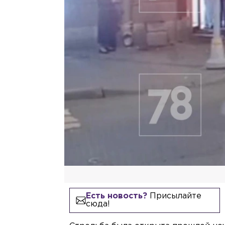
Есть новость?
Присылайте
сюда!