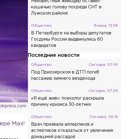
Неизвестный живодёр оставил
кошачью голову посреди СНТ в
Лужском районе
Общество
Вчера, 13:58
В Петербурге на выборы депутатов
Госдумы России выдвинулись 60
кандидатов
Последние новости
Общество
Сегодня, 07:45
Под Приозерском в ДТП погиб
пассажир зимнего вездехода
Общество
Сегодня, 07:29
«Я ещё жив»: психолог раскрыла
причину кризиса 30-летних
ookpress.com
Общество
Сегодня, 06:15
ере Max!
Врач призвала аллергиков и
астматиков отказаться от увлечения
домашней рассадой