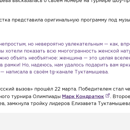
шева высказалась о своём номере на турнире шоу-п
стка представила оригинальную программу под музы
непростым, но невероятно увлекательным — как, впр
мы хотели показать всю многогранность женской нат
ожно объять необъятное: женщина — это целая вселе
 рамки! Но, надеюсь, нам удалось подарить вам ярк
— написала в своём tg-канале Туктамышева.
сский вызов» прошёл 22 марта. Победителем стал ч
дного турнира Олимпиады
Марк Кондратюк
. Второ
в, замкнула тройку лидеров Елизавета Туктамышева