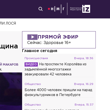
ЛИ ЛОСЯ
ПРЯМОЙ ЭФИР
Сейчас:
Здоровье 16+
нщина
Главное сегодня
Происшествия
Вчера, 18:36
На проспекте Королёва из
Й МАКАРОВ
.
задымлённой многоэтажки
эвакуировали 42 человека
Общество
Вчера, 16:29
Более 4000 человек пришли на парад
физкультурников в Петербурге
Общество
Вчера, 15:37