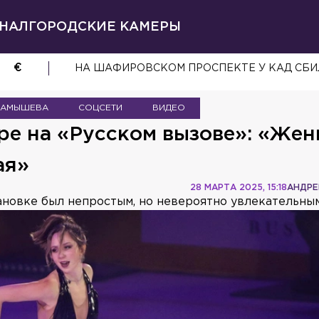
НАЛ
ГОРОДСКИЕ КАМЕРЫ
€
НА ШАФИРОВСКОМ ПРОСПЕКТЕ У КАД СБИ
ТАМЫШЕВА
СОЦСЕТИ
ВИДЕО
ре на «Русском вызове»: «Же
ая»
28 МАРТА 2025, 15:18
АНДРЕ
тановке был непростым, но невероятно увлекательным