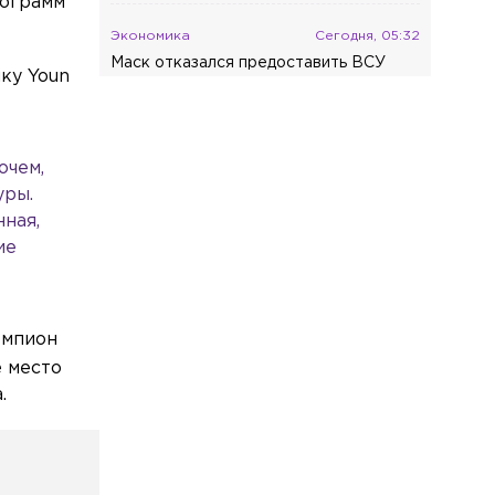
рограмм
Экономика
Сегодня, 05:32
Маск отказался предоставить ВСУ
ку Youn
Starlink для ударов по целям в глубине
России
Экономика
Сегодня, 04:55
очем,
Глава Минобороны Финляндии
уры.
объяснил отказ передавать Украине
нная,
ракеты Patriot
ие
Спорт
Сегодня, 04:26
Россиянин Егор Громадский завоевал
золотую медаль на ЧЕ по
современному пятиборью
емпион
е место
Общество
Сегодня, 03:00
.
Министерство просвещения РФ
утвердило обновленный федеральный
перечень учебников