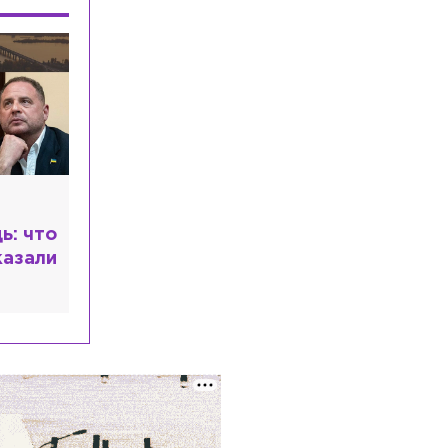
, но
ера
т с