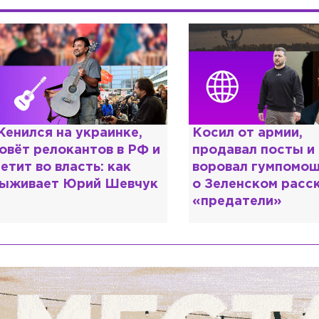
осил от армии,
Рыдает из-за мужа
родавал посты и
опять флиртует с
оровал гумпомощь: что
Лазаревым: как Л
 Зеленском рассказали
Кудрявцева сходи
предатели»
ума