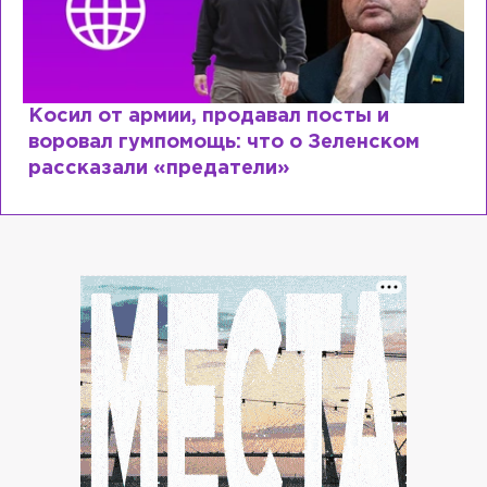
Рыдает из-за мужа, но опять флиртует с
Лазаревым: как Лера Кудрявцева
сходит с ума