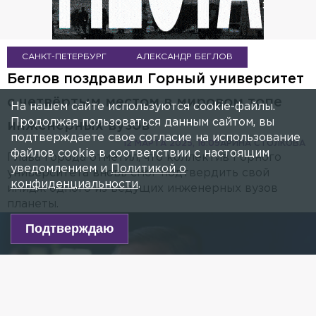
САНКТ-ПЕТЕРБУРГ
АЛЕКСАНДР БЕГЛОВ
Беглов поздравил Горный университет
с четвёртым местом в мировом топе
На нашем сайте используются cookie-файлы.
Продолжая пользоваться данным сайтом, вы
инженерных вузов
подтверждаете свое согласие на использование
12 МАРТА 2025, 16:09
АРИНА СТОЛКОВА
файлов cookie в соответствии с настоящим
Глава города отметил, что коллектив Горного
уведомлением и
Политикой о
университета вновь смог подтвердить свой
конфиденциальности
.
имидж одного из ведущих инженерных вузов
планеты.
Подтверждаю