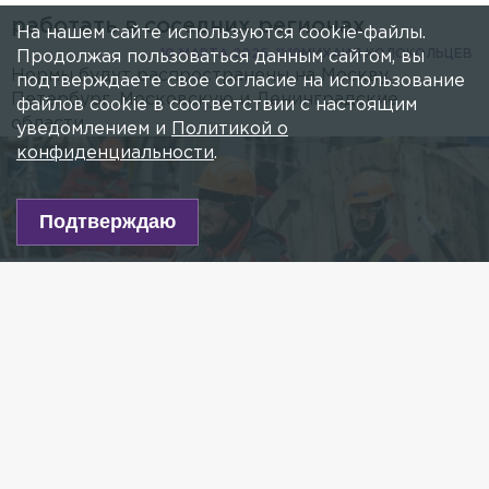
работать в соседних регионах
На нашем сайте используются cookie-файлы.
10 МАРТА 2025, 11:19
МИХАИЛ КОЛОКОЛЬЦЕВ
Продолжая пользоваться данным сайтом, вы
Нормы будут распространены на Москву,
подтверждаете свое согласие на использование
Петербург, Московскую и Ленинградские
файлов cookie в соответствии с настоящим
области.
уведомлением и
Политикой о
конфиденциальности
.
Подтверждаю
Фото: Oleg Spiridonov/globallookpress.com
Есть новость?
Присылайте