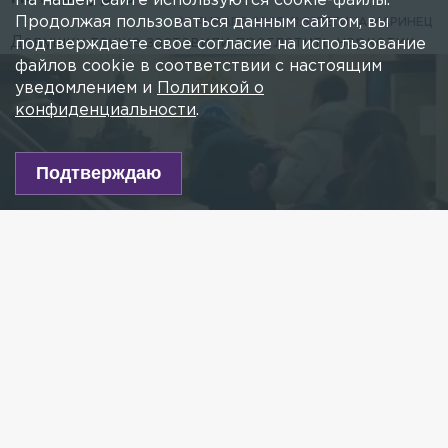
На нашем сайте используются cookie-файлы.
Продолжая пользоваться данным сайтом, вы
26 ЯНВАРЯ 2025, 11:53
РЕГИНА МАРИНЕЦ
Девушку также заставили проглотить наркотик.
подтверждаете свое согласие на использование
файлов cookie в соответствии с настоящим
уведомлением и
Политикой о
конфиденциальности
.
Подтверждаю
Фото: пресс-служба СК по России
Есть новость?
Присылайте
сюда!
Читайте нас в мессенджере Max!