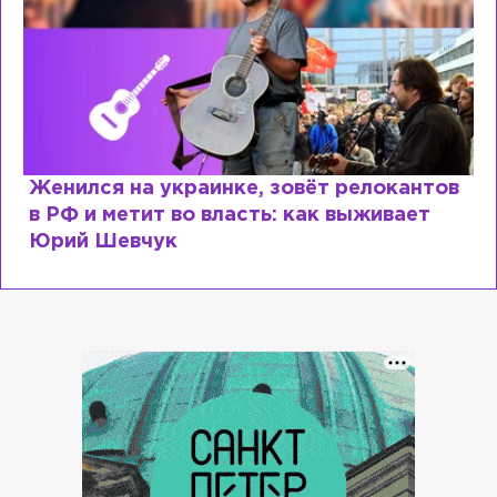
Женился на украинке, зовёт релокантов
в РФ и метит во власть: как выживает
Юрий Шевчук