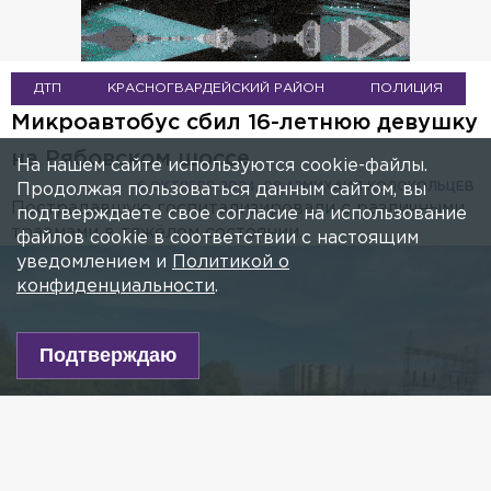
ДТП
КРАСНОГВАРДЕЙСКИЙ РАЙОН
ПОЛИЦИЯ
Микроавтобус сбил 16-летнюю девушку
на Рябовском шоссе
На нашем сайте используются cookie-файлы.
6 ОКТЯБРЯ 2024, 08:42
МИХАИЛ КОЛОКОЛЬЦЕВ
Продолжая пользоваться данным сайтом, вы
Пострадавшую госпитализировали с различными
подтверждаете свое согласие на использование
травмами в тяжёлом состоянии.
файлов cookie в соответствии с настоящим
уведомлением и
Политикой о
конфиденциальности
.
Подтверждаю