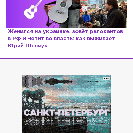
Женился на украинке, зовёт релокантов
в РФ и метит во власть: как выживает
Юрий Шевчук