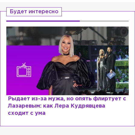
Будет интересно
Рыдает из-за мужа, но опять флиртует с
Лазаревым: как Лера Кудрявцева
сходит с ума