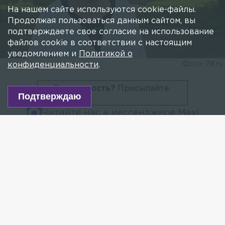
На нашем сайте используются cookie-файлы.
Продолжая пользоваться данным сайтом, вы
подтверждаете свое согласие на использование
файлов cookie в соответствии с настоящим
уведомлением и
Политикой о
Фото: 78.ru
конфиденциальности
.
Есть новость?
Присылайте
Подтверждаю
сюда!
Читайте нас в мессенджере Max!
Свидетельница по делу об убийстве певца Игоря
Талькова Татьяна Меньшикова рассказала 78.ru
о странном звонке Шляфмана после убийства.