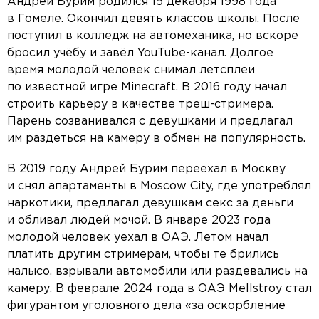
Андрей Бурим родился 15 декабря 1998 года
в Гомеле. Окончил девять классов школы. После
поступил в колледж на автомеханика, но вскоре
бросил учёбу и завёл YouTube-канал. Долгое
время молодой человек снимал летсплеи
по известной игре Minecraft. В 2016 году начал
строить карьеру в качестве треш-стримера.
Парень созванивался с девушками и предлагал
им раздеться на камеру в обмен на популярность.
В 2019 году Андрей Бурим переехал в Москву
и снял апартаменты в Moscow City, где употреблял
наркотики, предлагал девушкам секс за деньги
и обливал людей мочой. В январе 2023 года
молодой человек уехал в ОАЭ. Летом начал
платить другим стримерам, чтобы те брились
налысо, взрывали автомобили или раздевались на
камеру. В феврале 2024 года в ОАЭ Mellstroy стал
фигурантом уголовного дела «за оскорбление