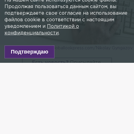
На нашем сайте используются cookie-файлы.
Продолжая пользоваться данным сайтом, вы
подтверждаете свое согласие на использование
файлов cookie в соответствии с настоящим
уведомлением и
Политикой о
конфиденциальности
.
Фото: globallookpress.com/Nikolay Gyngazov
Подтверждаю
Есть новость?
Присылайте
сюда!
Читайте нас в мессенджере Max!
Треш-стримеров могут начать наказывать
по УК и штрафовать до миллиона рублей,
передаёт
РИА Новости
.
Как рассказали в пресс-службе главы думского
комитета по молодёжной политике Артёма
Метелева, изменения планируется внести