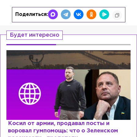
Поделиться:
Будет интересно
Рыдает из-за мужа, но опять флиртует с
Лазаревым: как Лера Кудрявцева