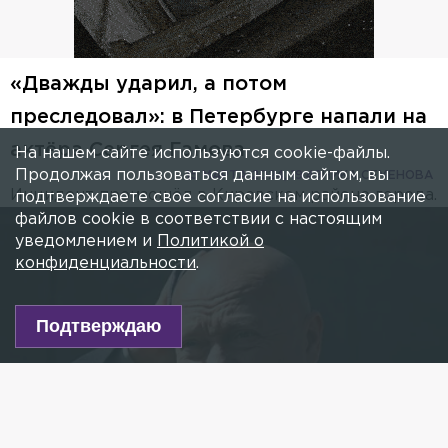
«Дважды ударил, а потом
преследовал»: в Петербурге напали на
актёра Сергея Гамова
На нашем сайте используются cookie-файлы.
Продолжая пользоваться данным сайтом, вы
15 МАРТА 2024, 19:49
НИКА СЕМЕНОВА
Инцидент произошёл в Кировском районе города.
подтверждаете свое согласие на использование
файлов cookie в соответствии с настоящим
уведомлением и
Политикой о
конфиденциальности
.
Подтверждаю