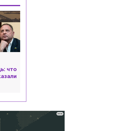
Starlink для ударов по целям в глубине
России
Экономика
Сегодня, 04:55
Глава Минобороны Финляндии
объяснил отказ передавать Украине
ракеты Patriot
Спорт
Сегодня, 04:26
, но
Россиянин Егор Громадский завоевал
золотую медаль на ЧЕ по
современному пятиборью
ера
т с