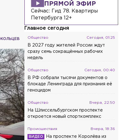
России
ПРЯМОЙ ЭФИР
Сейчас:
Гид 78. Квартиры
Экономика
Сегодня, 04:55
Петербурга 12+
Глава Минобороны Финляндии
объяснил отказ передавать Украине
Главное сегодня
ракеты Patriot
Общество
Сегодня, 01:25
ОКОЛЬЦЕВ
В 2027 году жителей России ждут
Спорт
Сегодня, 04:26
сразу семь сокращённых рабочих
Россиянин Егор Громадский завоевал
недель
золотую медаль на ЧЕ по
современному пятиборью
Общество
Сегодня, 00:40
В РФ собрали тысячи документов о
блокаде Ленинграда для признания её
геноцидом
Общество
Вчера, 22:50
На Шлиссельбургском проспекте
откроется новый спорткомплекс
Происшествия
Вчера, 18:36
На проспекте Королёва из