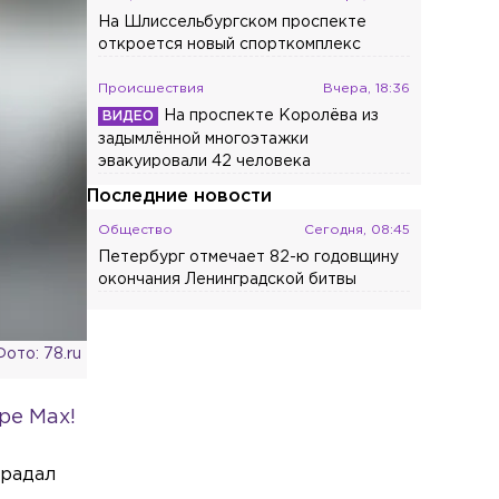
На Шлиссельбургском проспекте
откроется новый спорткомплекс
Происшествия
Вчера, 18:36
На проспекте Королёва из
задымлённой многоэтажки
эвакуировали 42 человека
Последние новости
Общество
Сегодня, 08:45
Петербург отмечает 82-ю годовщину
окончания Ленинградской битвы
Общество
Сегодня, 08:34
Закладчика с «хорошим мальчиком»
Фото: 78.ru
задержали в Кировском районе
ре Max!
Происшествия
Сегодня, 08:19
Возле станции «Площадь
Ленина» столкнулись иномарка и
традал
машина такси