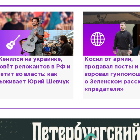
осил от армии,
Рыдает из-за мужа
родавал посты и
опять флиртует с
оровал гумпомощь: что
Лазаревым: как Л
 Зеленском рассказали
Кудрявцева сходи
предатели»
ума