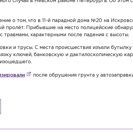
ного случая в Невском районе Петербурга. Об этом 
ние о том, что в 11-й парадной дома №20 на Искров
ый пролёт. Прибывшие на место полицейские обнар
 с травмами, характерными после падения с высоты.
овки и трусы. С места происшествия изъяли бутылку
вязку ключей, банковскую и дактилоскопическую кар
оизошедшего.
изировали
после обрушения грунта у автозаправк