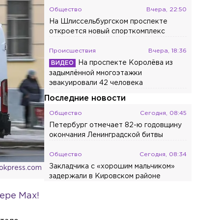
Общество
Вчера, 22:50
На Шлиссельбургском проспекте
откроется новый спорткомплекс
Происшествия
Вчера, 18:36
На проспекте Королёва из
задымлённой многоэтажки
эвакуировали 42 человека
Последние новости
Общество
Сегодня, 08:45
Петербург отмечает 82-ю годовщину
окончания Ленинградской битвы
Общество
Сегодня, 08:34
Закладчика с «хорошим мальчиком»
ookpress.com
задержали в Кировском районе
ере Max!
Происшествия
Сегодня, 08:19
Возле станции «Площадь
Ленина» столкнулись иномарка и