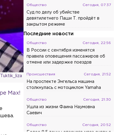
Общество
Сегодня, 07:37
Суд по делу об убийстве
девятилетнего Паши Т. пройдёт в
закрытом режиме
Последние новости
Общество
Сегодня, 22:56
В России с сентября изменятся
правила оповещения пассажиров об
отмене или задержке поездов
Происшествия
Сегодня, 21:52
uktik_liza
На проспекте Энгельса машина
столкнулась с мотоциклом Yamaha
ре Max!
Общество
Сегодня, 21:30
Ушла из жизни Фаина Наумовна
е
Саевич
шева.
Общество
Сегодня, 20:52
Более 8,5 тонны опасного мяса сняли с