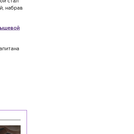
ой стал
Саевич
й, набрав
Общество
Сегодня, 20:52
Более 8,5 тонны опасного мяса сняли с
мышевой
прилавков в Петербурге и Ленобласти
Общество
Сегодня, 19:46
апитана
Врач объяснила, почему россияне
стали чаще выбирать санатории
Спорт
Сегодня, 19:19
У главного тренера сборной России по
футболу родился первый сын
Происшествия
Сегодня, 18:53
Поиск подрядчика для спасения
Меншикова бастиона приостановили
из-за вмешательства ФАС
Происшествия
Сегодня, 18:27
Один человек погиб при