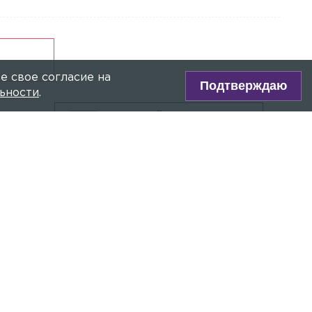
Петербурге могут продлить до 3 лет
Происшествия
Сегодня, 17:49
Автобус и BMW столкнулись в
Выборге на развязке Малиновского
проезда
е свое согласие на
Подтверждаю
ьности
.
ПРЯМОЙ ЭФИР
Сейчас:
Иллюстрированная
убок
история Российского
государства д/ф 12+
Главное сегодня
СЕМЕНОВА
Происшествия
Сегодня, 09:31
В деревне Касимово BMW X7
снёс детскую площадку
Общество
Сегодня, 09:27
Медицинский экспресс: петербургские
врачи начали ездить на «гастроли» по