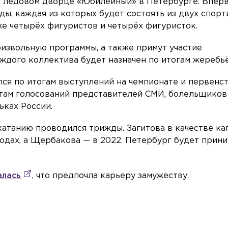
 в ледовом дворце «Юбилейный» в Петербурге. Впер
нды, каждая из которых будет состоять из двух спор
кже четырёх фигуристов и четырёх фигуристок.
извольную программы, а также примут участие
ждого коллектива будет назначен по итогам жеребь
лся по итогам выступлений на чемпионате и первенс
тогам голосований представителей СМИ, болельщиков
ьках России.
катанию проводился трижды. Загитова в качестве ка
годах, а Щербакова — в 2022. Петербург будет прин
алась
, что предпочла карьеру замужеству.