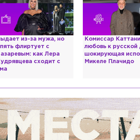
омиссар Каттани и
Специалист с нап
юбовь к русской душе:
дипломом: почему
окирующая исповедь
разочаровался в 
икеле Плачидо
образовании?