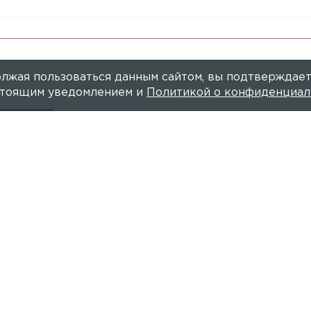
лжая пользоваться данным сайтом, вы подтверждает
астоящим уведомлением и
Политикой о конфиденциал
АМЫШЕВА
ва креативно анонсировала К
28 ФЕВРАЛЯ 2024, 22:58
НИКА 
и в образе капитана Джека Воробья.