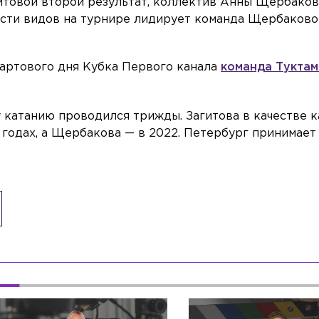
итовой второй результат, коллектив Анны Щербаков
ести видов на турнире лидирует команда Щербаково
 стартового дня Кубка Первого канала
команда Тукта
 катанию проводился трижды. Загитова в качестве к
 годах, а Щербакова — в 2022. Петербург принимает