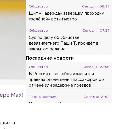
Общество
Сегодня, 08:37
Щит «Надежда» завершил проходку
«зелёной» ветки метро
Общество
Сегодня, 07:37
Суд по делу об убийстве
девятилетнего Паши Т. пройдёт в
закрытом режиме
Последние новости
Общество
Сегодня, 22:56
В России с сентября изменятся
правила оповещения пассажиров об
отмене или задержке поездов
ере Max!
Происшествия
Сегодня, 21:52
На проспекте Энгельса машина
столкнулась с мотоциклом Yamaha
Общество
Сегодня, 21:30
завета
Ушла из жизни Фаина Наумовна