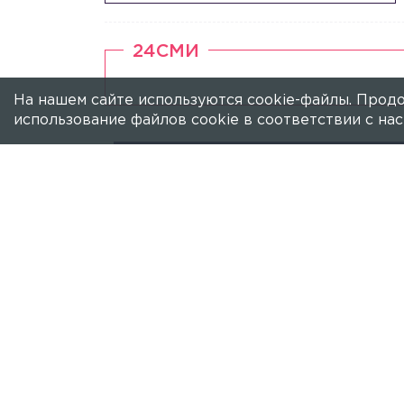
24СМИ
На нашем сайте используются cookie-файлы. Продо
использование файлов cookie в соответствии с н
ФИГУРНОЕ КАТАНИЕ
ЕЛИЗАВЕТА ТУКТ
Елизавета Туктамыше
Первого канала
Фигуристка предстала перед фанатам