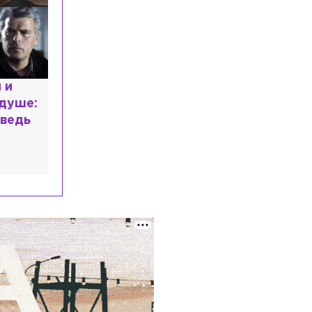
пожаре в частном доме в Гатчине
Экономика
Сегодня, 18:02
Услуги по прокату детских товаров в
Петербурге могут продлить до 3 лет
расным
Происшествия
Сегодня, 17:49
 мир
Автобус и BMW столкнулись в
высшем
Выборге на развязке Малиновского
проезда