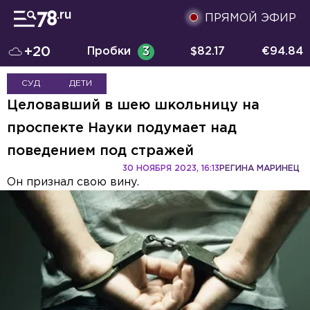
ПРЯМОЙ ЭФИР
+20
Пробки
3
$
82.17
€
94.84
СУД
ДЕТИ
Целовавший в шею школьницу на
проспекте Науки подумает над
поведением под стражей
30 НОЯБРЯ 2023, 16:13
РЕГИНА МАРИНЕЦ
Он признал свою вину.