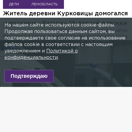
ДЕТИ
ЛЕНОБЛАСТЬ
Житель деревни Курковицы домогался
у магазина «Радуга» 14-летней девочки
На нашем сайте используются cookie-файлы.
26 НОЯБРЯ 2023, 06:56
АНДРЕЙ МАКАРОВ
Продолжая пользоваться данным сайтом, вы
Решается вопрос о возбуждении уголовного дела.
подтверждаете свое согласие на использование
файлов cookie в соответствии с настоящим
уведомлением и
Политикой о
конфиденциальности
.
Подтверждаю
Фото: Vladimir Baranov/globallookpress.com