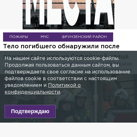
ПОЖАРЫ
МЧС
ФРУНЗЕНСКИЙ РАЙОН
Тело погибшего обнаружили после
пожара в гараже на Софийской улице
На нашем сайте используются cookie-файлы.
18 ИЮЛЯ 2023, 13:08
АНДРЕЙ МАКАРОВ
Продолжая пользоваться данным сайтом, вы
На месте возгорания работали десять спасателей.
подтверждаете свое согласие на использование
файлов cookie в соответствии с настоящим
уведомлением и
Политикой о
конфиденциальности
.
Подтверждаю