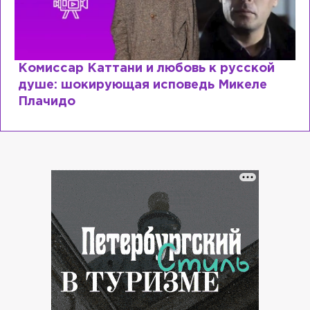
сской
Специалист с напрасным дипломом
келе
почему мир разочаровался в высш
образовании?