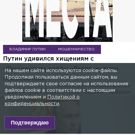
ВЛАДИМИР ПУТИН
МОШЕННИЧЕСТВО
Путин удивился хищениям с
«Пушкинских карт»: «Везде жулики
На нашем сайте используются cookie-файлы.
Продолжая пользоваться данным сайтом, вы
появляются»
подтверждаете свое согласие на использование
9 МАРТА 2023, 12:48
МАРИЯ ИВАНОВА
файлов cookie в соответствии с настоящим
Такая ситуация была и с туристическим кешбэком.
уведомлением и
Политикой о
конфиденциальности
.
Подтверждаю