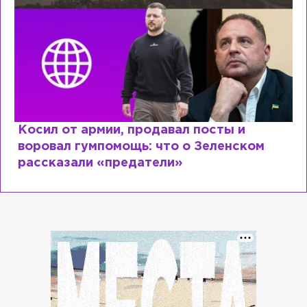
Рыдает из-за мужа, но опять флиртует с
Лазаревым: как Лера Кудрявцева
сходит с ума