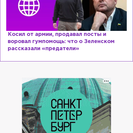
Косил от армии, продавал посты и
воровал гумпомощь: что о Зеленском
рассказали «предатели»