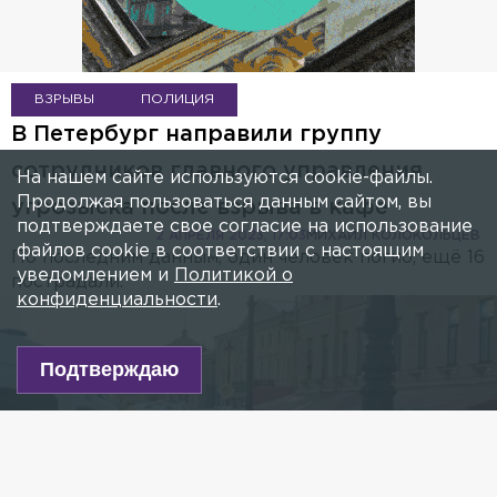
ВЗРЫВЫ
ПОЛИЦИЯ
В Петербург направили группу
сотрудников главного управления
На нашем сайте используются cookie-файлы.
Продолжая пользоваться данным сайтом, вы
угрозыска после взрыва в кафе
подтверждаете свое согласие на использование
2 АПРЕЛЯ 2023, 17:03
МИХАИЛ КОЛОКОЛЬЦЕВ
файлов cookie в соответствии с настоящим
По последним данным, один человек погиб, ещё 16
уведомлением и
Политикой о
пострадали.
конфиденциальности
.
Подтверждаю