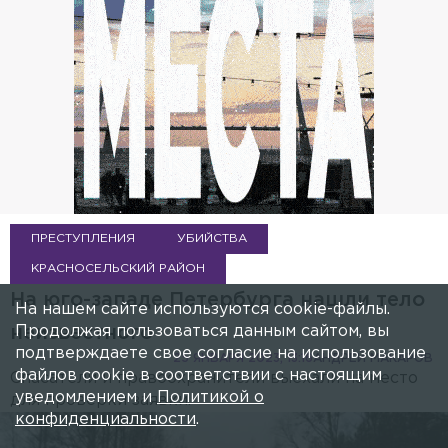
ПРЕСТУПЛЕНИЯ
УБИЙСТВА
КРАСНОСЕЛЬСКИЙ РАЙОН
На юго-западе Петербурга нашли тело
На нашем сайте используются cookie-файлы.
Продолжая пользоваться данным сайтом, вы
неизвестного
подтверждаете свое согласие на использование
25 ЯНВАРЯ 2023, 13:16
АНДРЕЙ МАКАРОВ
файлов cookie в соответствии с настоящим
Спасатели и правоохранители выехали на место
уведомлением и
Политикой о
для проверки заявки.
конфиденциальности
.