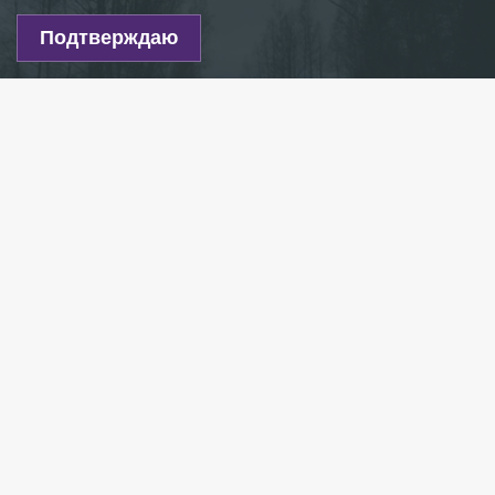
Подтверждаю
Фото: Maksim Konstantinov/globallookpress.com
Есть новость?
Присылайте
сюда!
Читайте нас в мессенджере Max!
В среду в Красносельском районе Петербурга
обнаружено тело мужчины.
По данным источника 78.ru, труп с выраженными