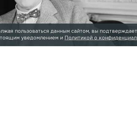
лжая пользоваться данным сайтом, вы подтверждает
астоящим уведомлением и
Политикой о конфиденциал
Фёдор Шаляпин/ Фото: wik
Читайте нас в мессендже
ду отметят 200-летие драматурга Александра Остро