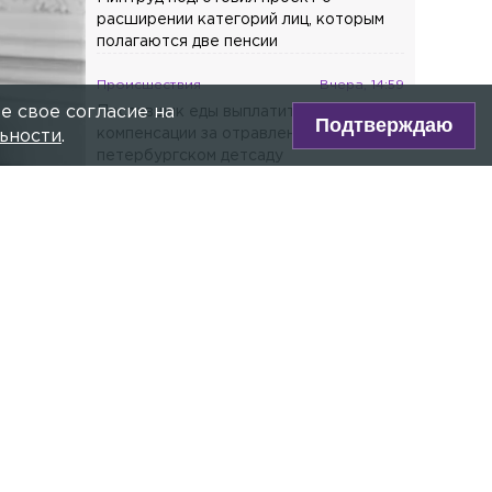
расширении категорий лиц, которым
полагаются две пенсии
Происшествия
Вчера, 14:59
е свое согласие на
Поставщик еды выплатит крупные
Подтверждаю
компенсации за отравление детей в
ьности
.
петербургском детсаду
Последние новости
Общество
Сегодня, 07:26
Эксперт назвал 4 ошибки, которые
«убивают» кондиционер
Общество
Сегодня, 07:11
Экономист объяснил, как не
imedia.org
переплатить при сборах ребёнка в
школу
ре Max!
Общество
Сегодня, 07:05
На фиолетовой линии метро
вского,
Петербурга поезда следуют с