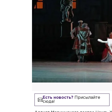
Есть новость?
Присылайте
сюда!