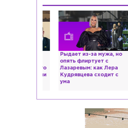
ии,
Рыдает из-за мужа, но
К
сты и
опять флиртует с
л
помощь: что
Лазаревым: как Лера
ш
 рассказали
Кудрявцева сходит с
М
ума