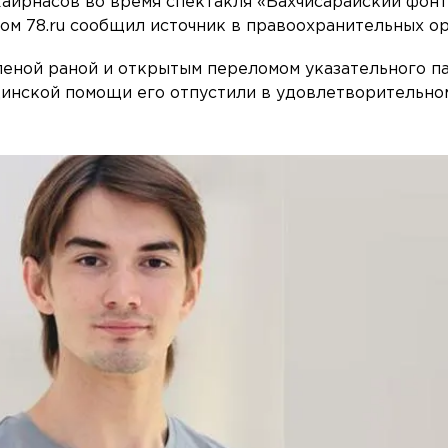
айрнасов во время спектакля «Бахчисарайский фонт
том 78.ru сообщил источник в правоохранительных ор
леной раной и открытым переломом указательного п
цинской помощи его отпустили в удовлетворительно