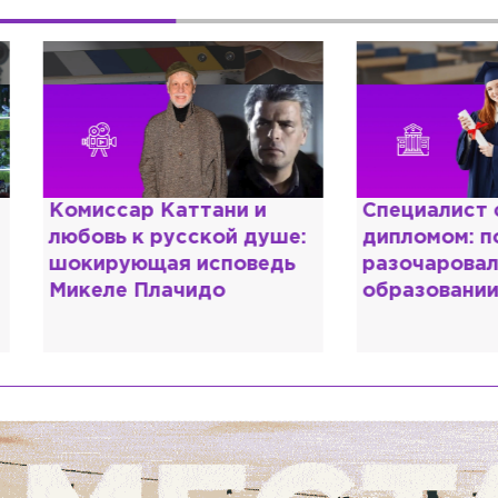
омиссар Каттани и
Специалист с нап
юбовь к русской душе:
дипломом: почему
окирующая исповедь
разочаровался в 
икеле Плачидо
образовании?