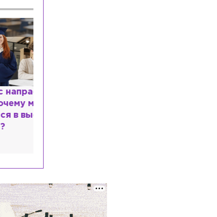
расным
 мир
высшем