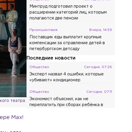
Минтруд подготовил проект о
расширении категорий лиц, которым
полагаются две пенсии
Происшествия
Вчера, 14:59
Поставщик еды выплатит крупные
компенсации за отравление детей в
петербургском детсаду
Последние новости
Общество
Сегодня, 07:26
Эксперт назвал 4 ошибки, которые
«убивают» кондиционер
Общество
Сегодня, 07:11
Экономист объяснил, как не
кого театра
переплатить при сборах ребёнка в
школу
ере Max!
Общество
Сегодня, 07:05
На фиолетовой линии метро