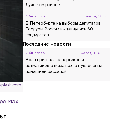
Лужском районе
Общество
Вчера, 13:58
В Петербурге на выборы депутатов
Госдумы России выдвинулись 60
кандидатов
Последние новости
Общество
Сегодня, 06:15
Врач призвала аллергиков и
астматиков отказаться от увлечения
домашней рассадой
Экономика
Сегодня, 05:32
splash.com
Маск отказался предоставить ВСУ
Starlink для ударов по целям в глубине
ре Max!
России
Экономика
Сегодня, 04:55
шут
Глава Минобороны Финляндии
объяснил отказ передавать Украине