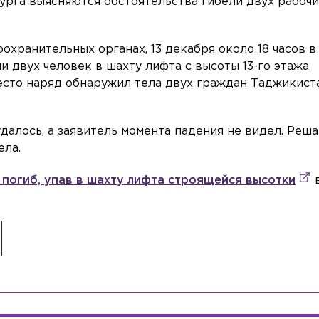
рга выясняются обстоятельства гибели двух рабочи
оохранительных органах, 13 декабря около 18 часов в
и двух человек в шахту лифта с высоты 13-го этажа
сто наряд обнаружил тела двух граждан Таджикиста
далось, а заявитель момента падения не видел. Реша
ела.
 погиб, упав в шахту лифта строящейся высотки
в