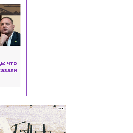
недель
Общество
Сегодня, 00:40
В РФ собрали тысячи документов о
блокаде Ленинграда для признания её
геноцидом
Общество
Вчера, 23:10
Петербург засиял в память о
героях Ленинградской Победы
ь: что
Общество
Вчера, 22:50
казали
На Шлиссельбургском проспекте
откроется новый спорткомплекс