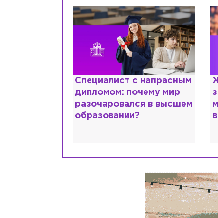
ттани и
Специалист с напрасным
Ж
ской душе:
дипломом: почему мир
з
 исповедь
разочаровался в высшем
м
идо
образовании?
в