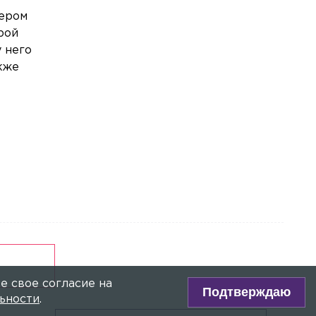
ракеты Patriot
чером
рой
Спорт
Сегодня, 04:26
 него
Россиянин Егор Громадский завоевал
золотую медаль на ЧЕ по
акже
современному пятиборью
Общество
Сегодня, 03:00
Министерство просвещения РФ
утвердило обновленный федеральный
перечень учебников
Общество
Сегодня, 02:21
Мурманчанин завоевал 10 медалей на
Кубке мира по зимнему плаванию
Общество
Сегодня, 01:25
В 2027 году жителей России ждут
сразу семь сокращённых рабочих
е свое согласие на
недель
Подтверждаю
ьности
.
Общество
Сегодня, 00:40