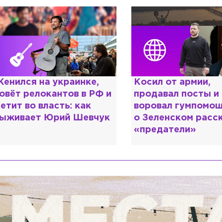
енился на украинке,
Косил от армии,
овёт релокантов в РФ и
продавал посты и
етит во власть: как
воровал гумпомощ
ыживает Юрий Шевчук
о Зеленском расс
«предатели»