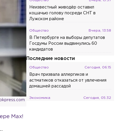
Общество
Вчера, 15:37
Неизвестный живодёр оставил
кошачью голову посреди СНТ в
Лужском районе
Общество
Вчера, 13:58
В Петербурге на выборы депутатов
Госдумы России выдвинулись 60
кандидатов
Последние новости
Общество
Сегодня, 06:15
Врач призвала аллергиков и
астматиков отказаться от увлечения
домашней рассадой
Экономика
Сегодня, 05:32
ookpress.com
Маск отказался предоставить ВСУ
Starlink для ударов по целям в глубине
ере Max!
России
Экономика
Сегодня, 04:55