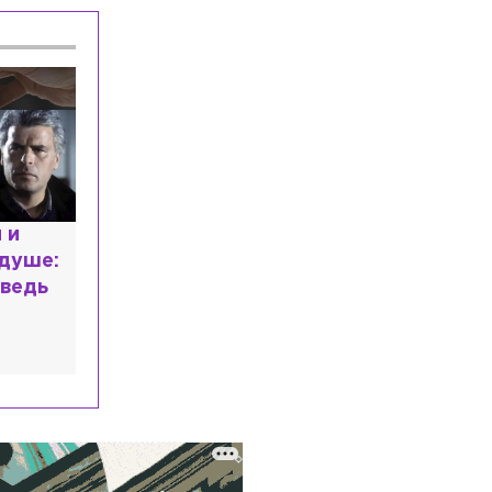
расным
 мир
высшем