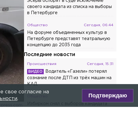
Эсеры оспорят в суде исключение
своего кандидата из списка на выборы
в Петербурге
Общество
Сегодня, 06:44
На форуме объединенных культур в
Петербурге представят театральную
концепцию до 2035 года
Последние новости
Происшествия
Сегодня, 15:31
Водитель «Газели» потерял
сознание после ДТП из трёх машин на
КАД
е свое согласие на
Подтверждаю
Общество
Сегодня, 15:23
ьности
.
Избирком снял с выборов кандидата
kpress.com
из-за того, что он не указал сведения
о своей судимости
ре Max!
Общество
Сегодня, 15:09
В «Автостате» рассказали, какие