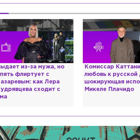
омиссар Каттани и
Специалист с нап
юбовь к русской душе:
дипломом: почему
окирующая исповедь
разочаровался в 
икеле Плачидо
образовании?