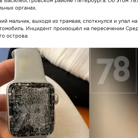
в Василеостровском районе Петербурга. Об этом 78.
ьных органах.
й мальчик, выходя из трамвая, споткнулся и упал на
автомобиль. Инцидент произошёл на пересечении Сре
го острова.