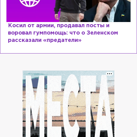
ты и
Рыдает из-за мужа, но опять ф
енском
Лазаревым: как Лера Кудрявце
сходит с ума