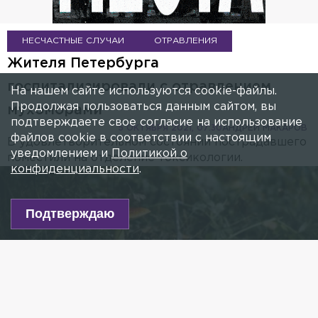
НЕСЧАСТНЫЕ СЛУЧАИ
ОТРАВЛЕНИЯ
Жителя Петербурга
госпитализировали с отравлением
На нашем сайте используются cookie-файлы.
Продолжая пользоваться данным сайтом, вы
мухоморами
подтверждаете свое согласие на использование
5 ОКТЯБРЯ 2021, 07:30
АНДРЕЙ МАКАРОВ
файлов cookie в соответствии с настоящим
В удовлетворительном состоянии пострадавшего
уведомлением и
Политикой о
поместили на отделение токсикологии.
конфиденциальности
.
Подтверждаю