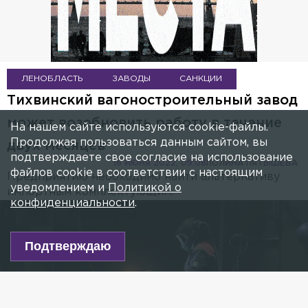
ЛЕНОБЛАСТЬ
ЗАВОДЫ
САНКЦИИ
Тихвинский вагоностроительный завод
может возобновить работу в течение
На нашем сайте используются cookie-файлы.
Продолжая пользоваться данным сайтом, вы
двух месяцев
подтверждаете свое согласие на использование
16 ИЮНЯ 2022, 09:08
ПОЛИНА ПЯТЫШЕВА
файлов cookie в соответствии с настоящим
Предприятию необходимо найти альтернативу
уведомлением и
Политикой о
импортным комплектующим.
конфиденциальности
.
Подтверждаю