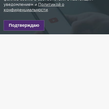
уведомлением и
Политикой о
конфиденциальности
.
Подтверждаю
Фото: pexels.com
Есть новость?
Присылайте
сюда!
Читайте нас в мессенджере Max!
Роскомнадзор может заблокировать YouTube из-за
видео с угрозами россиянам. Об этом сообщил
РИА Новости
источник, близкий