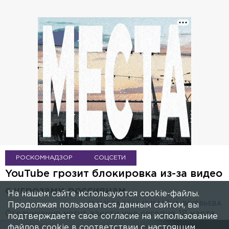
РОСКОМНАДЗОР
СОЦСЕТИ
YouTube грозит блокировка из-за видео
с угрозами россиянам
На нашем сайте используются cookie-файлы.
18 МАРТА 2022, 15:19
АЛЁНА ЗИНОВЬЕВА
Продолжая пользоваться данным сайтом, вы
Ограничения могут ввести уже сегодня, 18 марта.
подтверждаете свое согласие на использование
файлов cookie в соответствии с настоящим