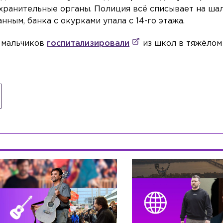
хранительные органы. Полиция всё списывает на ша
ным, банка с окурками упала с 14-го этажа.
х мальчиков
госпитализировали
из школ в тяжёлом