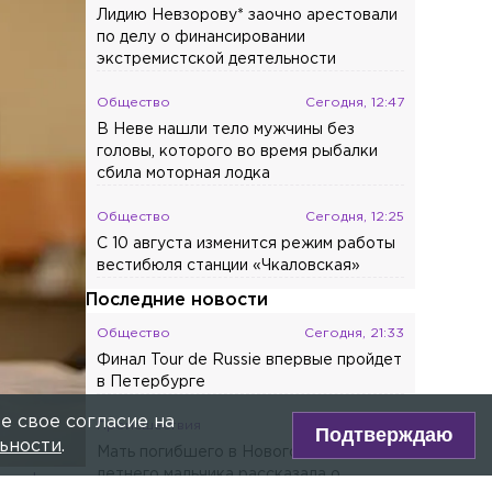
Главное сегодня
Происшествия
Сегодня, 14:59
Поставщик еды выплатит крупные
ИНОВЬЕВА
компенсации за отравление детей в
петербургском детсаду
Общество
Сегодня, 14:00
Лидию Невзорову* заочно арестовали
по делу о финансировании
экстремистской деятельности
Общество
Сегодня, 12:47
В Неве нашли тело мужчины без
головы, которого во время рыбалки
сбила моторная лодка
Общество
Сегодня, 12:25
е свое согласие на
С 10 августа изменится режим работы
Подтверждаю
вестибюля станции «Чкаловская»
ьности
.
Последние новости