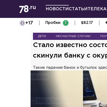
НОВОСТИ
СТАТЬИ
ТЕЛЕКА
+17
Пробки
1
$
82.17
ДЕТИ
НЕСЧАСТНЫЕ СЛУЧАИ
ПО
Стало известно сост
скинули банку с ок
Такие падения банок и бутылок здес