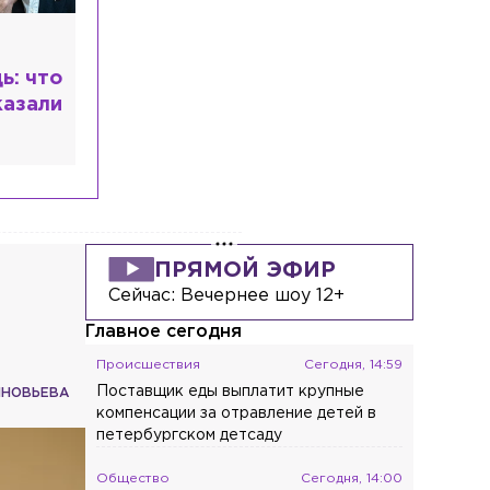
ь: что
казали
ПРЯМОЙ ЭФИР
Сейчас:
Вечернее шоу 12+