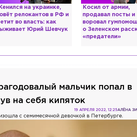
енился на украинке,
Косил от армии,
овёт релокантов в РФ и
продавал посты и
етит во власть: как
воровал гумпомощ
ыживает Юрий Шевчук
о Зеленском расс
«предатели»
рагодовалый мальчик попал в