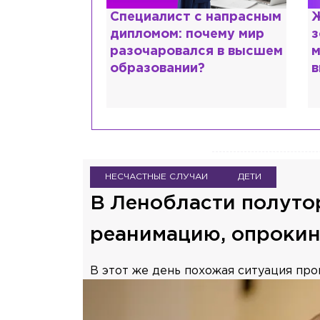
ттани и
Специалист с напрасным
Ж
ской душе:
дипломом: почему мир
з
 исповедь
разочаровался в высшем
м
идо
образовании?
в
НЕСЧАСТНЫЕ СЛУЧАИ
ДЕТИ
В Ленобласти полуто