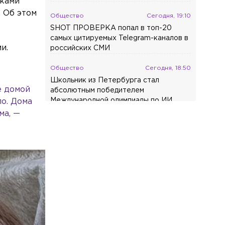
рками
 Об этом
Общество
Сегодня, 19:10
SHOT ПРОВЕРКА попал в топ-20
самых цитируемых Telegram-каналов в
и.
российских СМИ
Общество
Сегодня, 18:50
Школьник из Петербурга стал
е домой
абсолютным победителем
Международной олимпиады по ИИ
ло. Дома
ма, —
Общество
Сегодня, 18:30
В пруду Полюстровского парка утонул
36-летний мужчина
Общество
Сегодня, 18:17
Врач рассказал, как определить
проблемы со здоровьем по запаху пота
Спорт
Сегодня, 18:01
Фигуристки Валиева и Игнатова