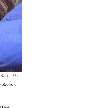
получили нейтральный статус ISU
Общество
Сегодня, 17:48
Петербурженке выставили штраф в
размере 40 млн рублей после
неоплаченной парковки
Общество
Сегодня, 17:33
В отношении журналистки Гордеевой*
в Москве возбудили уголовное дело
Фото: 78.ru
 Ребёнок
 год.