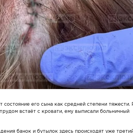
т состояние его сына как средней степени тяжести.
с трудом встаёт с кровати, ему выписали больничный
адения банок и бутылок здесь происходят уже третий