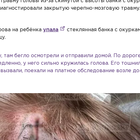
травму головы из-за скинутой с высоты банки с оку
иагностировали закрытую черепно-мозговую травму.
рова на ребёнка
упала
стеклянная банка с окуркам
у.
, там бегло осмотрели и отправили домой. По дорог
медленно, у него сильно кружилась голова. Его тошни
 вызвали, поехали на платное обследование возле до