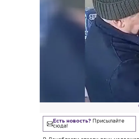
Есть новость?
Присылайте
сюда!