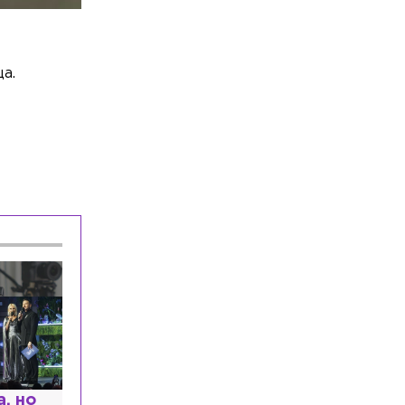
а.
, но
Комиссар Каттани и