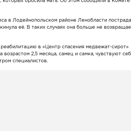
, которых бросила мать. Об этом сообщили в Комите
леса в Лодейнопольском районе Ленобласти пострад
кинула её. В таких случаях она больше не возвраща
 реабилитацию в «Центр спасения медвежат-сирот»
 возрастом 2,5 месяца, самец и самка, чувствуют се
тром специалистов.