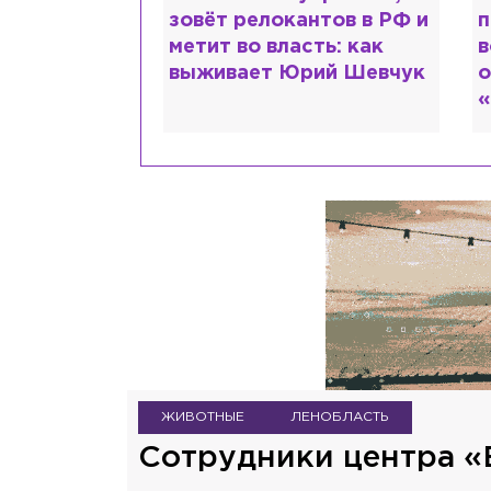
очему мир
зовёт релокантов в РФ и
п
ся в высшем
метит во власть: как
в
?
выживает Юрий Шевчук
о
«
ЖИВОТНЫЕ
ЛЕНОБЛАСТЬ
Сотрудники центра «