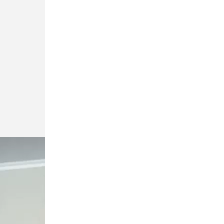
В Минздраве одобрили еще пять
лекарств для перечня жизненно
необходимых
Общество
Вчера, 21:33
Финал Tour de Russie впервые пройдет
в Петербурге
Происшествия
Вчера, 20:43
Мать погибшего в Новогорелово 9-
летнего мальчика рассказала о
трагедии