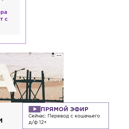
любовь к русской душе:
ера
шокирующая исповедь
т с
Микеле Плачидо
ПРЯМОЙ ЭФИР
Сейчас:
Перевод с кошачьего
и
д/ф 12+