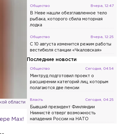
Общество
Вчера, 12:47
В Неве нашли обезглавленное тело
рыбака, которого сбила моторная
лодка
Общество
Вчера, 12:25
С 10 августа изменится режим работы
вестибюля станции «Чкаловская»
Последние новости
Общество
Сегодня, 04:54
Минтруд подготовил проект о
расширении категорий лиц, которым
полагаются две пенсии
Власть
Сегодня, 04:25
кой области
Бывший президент Финляндии
Ниинистё отверг возможность
ере Max!
нападения России на НАТО
Общество
Сегодня, 03:45