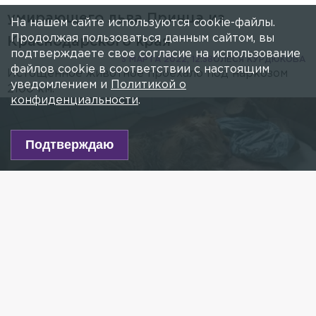
умирающего льва Принца из
На нашем сайте используются cookie-файлы.
Продолжая пользоваться данным сайтом, вы
Краснодарского края
подтверждаете свое согласие на использование
3 МАРТА 2022, 12:38
ОЛЕСЯ КУРДЮКОВА
файлов cookie в соответствии с настоящим
Истощённое животное проехало под наркозом
уведомлением и
Политикой о
2100 км.
конфиденциальности
.
Подтверждаю
Фото: vk.com/РКЦ "Велес"