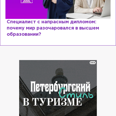
Специалист с напрасным дипломом:
почему мир разочаровался в высшем
образовании?