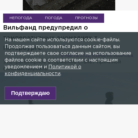
НЕПОГОДА
ПОГОДА
ПРОГНОЗЫ
Вильфанд предупредил о
температурных аномалиях в
На нашем сайте используются cookie-файлы.
Продолжая пользоваться данным сайтом, вы
Петербурге
подтверждаете свое согласие на использование
6 МАРТА 2022, 11:31
МАРИЯ ИВАНОВА
файлов cookie в соответствии с настоящим
Ультраполярное вторжение станет причиной
уведомлением и
Политикой о
сильных морозов.
конфиденциальности
.
Подтверждаю