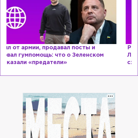
Рыдает из-за мужа, но опять флиртует с
Лазаревым: как Лера Кудрявцева
сходит с ума