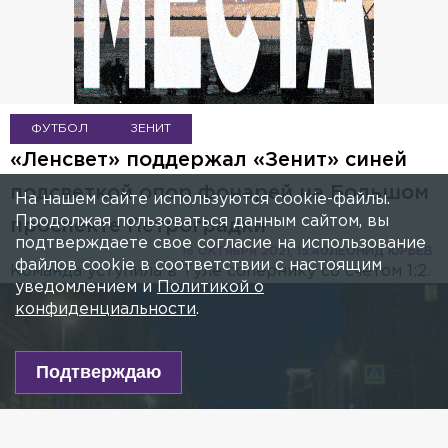
ФУТБОЛ
ЗЕНИТ
«Ленсвет» поддержал «Зенит» синей
подсветкой опор фонарей на Большом
На нашем сайте используются cookie-файлы.
Продолжая пользоваться данным сайтом, вы
проспекте Петроградки
подтверждаете свое согласие на использование
16 ОКТЯБРЯ 2021, 15:40
ЛЕОНИД ЮРЬЕВ
файлов cookie в соответствии с настоящим
Команда уступила в Туле сопернику со счётом 1:2.
уведомлением и
Политикой о
конфиденциальности
.
Подтверждаю