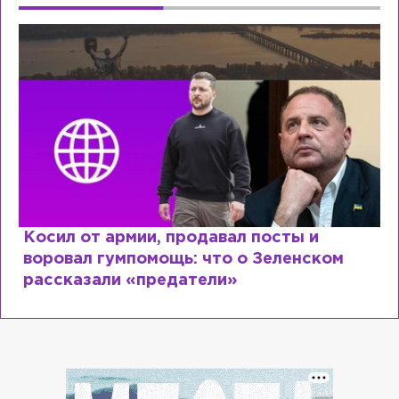
Рыдает из-за мужа, но опять флиртует 
Лазаревым: как Лера Кудрявцева
сходит с ума