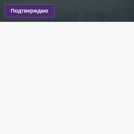
Подтверждаю
Фото: pxfuel.com
Есть новость?
Присылайте
сюда!
Читайте нас в мессенджере Max!
Сегодня, 21 октября, в Петербург придёт тёплый
сектор обширного циклона, который повысит
температуру воздуха.
Ведущий специалист центра погоды «Фобос»
Михаил Леус рассказал, что в четверг