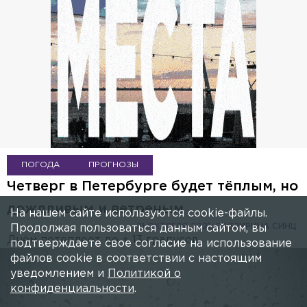
ПОГОДА
ПРОГНОЗЫ
Четверг в Петербурге будет тёплым, но
дождливым и ветреным
На нашем сайте используются cookie-файлы.
21 ОКТЯБРЯ 2021, 05:32
ИРИНА СИНЦ
Продолжая пользоваться данным сайтом, вы
Днём потеплеет до + 13 градусов.
подтверждаете свое согласие на использование
файлов cookie в соответствии с настоящим
уведомлением и
Политикой о
конфиденциальности
.