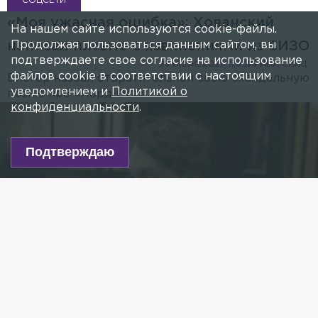
СОЦСЕТИ
«Моя ужасная ошибка»: Хованский
На нашем сайте используются cookie-файлы.
Продолжая пользоваться данным сайтом, вы
написал письмо с извинениями из СИЗО
подтверждаете свое согласие на использование
23 ИЮЛЯ 2021, 11:05
ИРИНА СИНЦ
файлов cookie в соответствии с настоящим
Блогер назвал отвратительной свою скандальную
уведомлением и
Политикой о
песню про «Норд-Ост».
конфиденциальности
.
Подтверждаю
Фото: объединённая пресс-служба судов Санкт-Петербурга