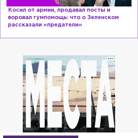
Рыдает из-за мужа, но опять флиртует с
Лазаревым: как Лера Кудрявцева
сходит с ума