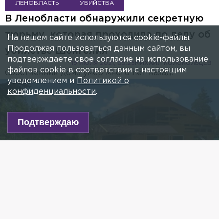
ЛЕНОБЛАСТЬ
УБИЙСТВА
В Ленобласти обнаружили секретную
тюрьму, которая проходила по делу об
На нашем сайте используются cookie-файлы.
Продолжая пользоваться данным сайтом, вы
убийстве Шенгелия
подтверждаете свое согласие на использование
19 ИЮЛЯ 2021, 09:25
МИХАИЛ КОЛОКОЛЬЦЕВ
файлов cookie в соответствии с настоящим
Собственник дома умер много лет назад.
уведомлением и
Политикой о
конфиденциальности
.
Подтверждаю
Фото: iz.ru