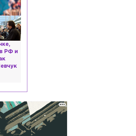
ь: что
казали