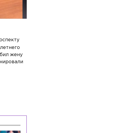
роспекту
летнего
убил жену
анировали