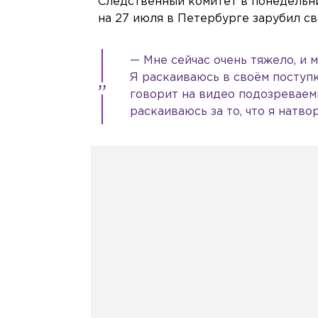
Следственный комитет в понедельни
на 27 июля в Петербурге зарубил св
— Мне сейчас очень тяжело, и 
Я раскаиваюсь в своём поступке
говорит на видео подозреваем
раскаиваюсь за то, что я натво