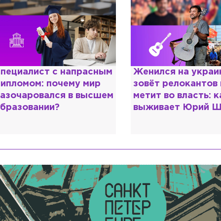
енился на украинке,
Косил от армии,
овёт релокантов в РФ и
продавал посты и
етит во власть: как
воровал гумпомощ
ыживает Юрий Шевчук
о Зеленском расс
«предатели»