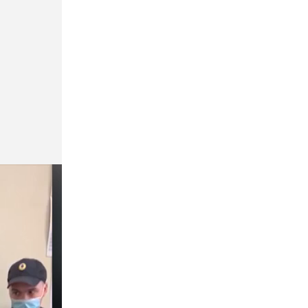
В пруду Полюстровского парка утонул
36-летний мужчина
Общество
Сегодня, 18:17
Врач рассказал, как определить
проблемы со здоровьем по запаху пота
Спорт
Сегодня, 18:01
Фигуристки Валиева и Игнатова
получили нейтральный статус ISU