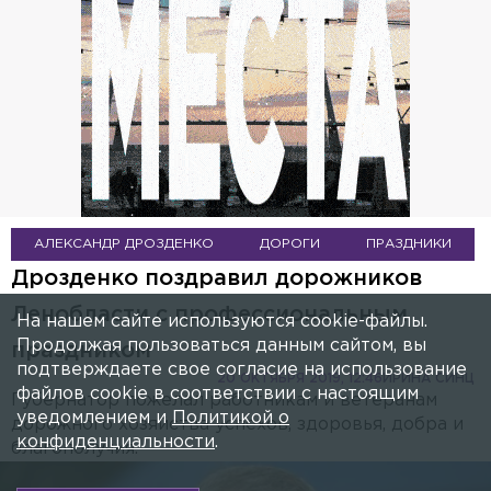
АЛЕКСАНДР ДРОЗДЕНКО
ДОРОГИ
ПРАЗДНИКИ
Дрозденко поздравил дорожников
Ленобласти с профессиональным
На нашем сайте используются cookie-файлы.
Продолжая пользоваться данным сайтом, вы
праздником
подтверждаете свое согласие на использование
20 ОКТЯБРЯ 2019, 12:46
ИРИНА СИНЦ
файлов cookie в соответствии с настоящим
Губернатор пожелал работникам и ветеранам
уведомлением и
Политикой о
дорожного хозяйства успехов, здоровья, добра и
конфиденциальности
.
благополучия.