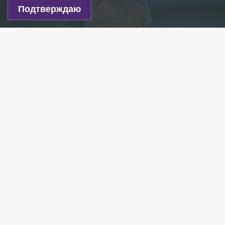
Подтверждаю
Александр Дрозденко/ Фото: пресс-служба правительства
Ленинградской области
Есть новость?
Присылайте
сюда!
Читайте нас в мессенджере Max!
Губернатор Ленобласти Александр Дрозденко
поздравил работников и ветеранов дорожного
хозяйства с профессиональным праздником,