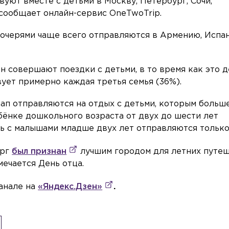
уют вместе с детьми в Москву, Петербург, Сочи,
сообщает онлайн-сервис OneTwoTrip.
дочерями чаще всего отправляются в Армению, Испа
н совершают поездки с детьми, в то время как это 
ует примерно каждая третья семья (36%).
ап отправляются на отдых с детьми, которым больш
ребёнке дошкольного возраста от двух до шести лет
ь с малышами младше двух лет отправляются только
ург
был признан
лучшим городом для летних путе
тмечается День отца.
анале на
«Яндекс.Дзен»
.