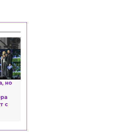
Общество
Сегодня, 16:07
Названы три типа приборов, которые
тратят энергию даже в выключенном
виде
Происшествия
Сегодня, 15:31
Водитель «Газели» потерял
сознание после ДТП из трёх машин на
КАД
, но
ера
т с