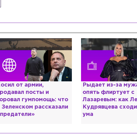
осил от армии,
Рыдает из-за мужа
родавал посты и
опять флиртует с
оровал гумпомощь: что
Лазаревым: как Л
 Зеленском рассказали
Кудрявцева сходи
предатели»
ума