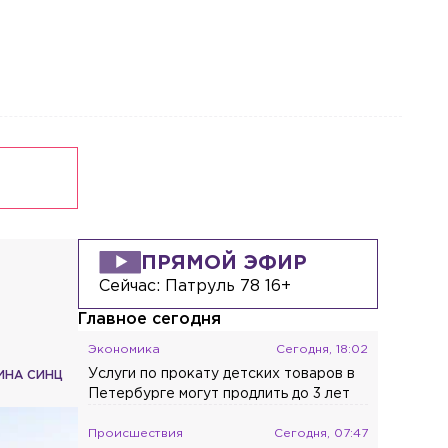
Происшествия
Сегодня, 16:17
Фура вылетела в лес после
ДТП на трассе в Ленобласти
Общество
Сегодня, 16:07
Названы три типа приборов, которые
тратят энергию даже в выключенном
виде
Происшествия
Сегодня, 15:31
Водитель «Газели» потерял
сознание после ДТП из трёх машин на
ПРЯМОЙ ЭФИР
КАД
Сейчас:
Патруль 78 16+
Главное сегодня
Экономика
Сегодня, 18:02
Услуги по прокату детских товаров в
ИНА СИНЦ
Петербурге могут продлить до 3 лет
Происшествия
Сегодня, 07:47