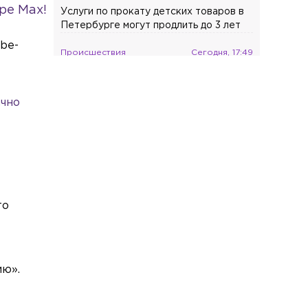
ре Max!
Услуги по прокату детских товаров в
Петербурге могут продлить до 3 лет
be-
Происшествия
Сегодня, 17:49
Автобус и BMW столкнулись в
Выборге на развязке Малиновского
проезда
ачно
Общество
Сегодня, 17:14
В Петербурге разработают план
защиты берегов Финского залива от
разрушения
Экономика
Сегодня, 17:01
то
Россия закупила в Турции рекордную
партию ежевики
Общество
Сегодня, 16:30
ию».
Число легальных такси в Петербурге
выросло почти в три раза