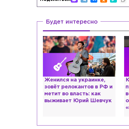
Будет интересно
с напрасным
Женился на украинке,
К
очему мир
зовёт релокантов в РФ и
п
ся в высшем
метит во власть: как
в
?
выживает Юрий Шевчук
о
«