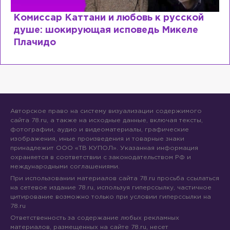
ь к русской
Специалист с напрасным ди
дь Микеле
почему мир разочаровался 
образовании?
Авторское право на систему визуализации содержимого
сайта 78.ru, а также на исходные данные, включая тексты,
фотографии, аудио и видеоматериалы, графические
изображения, иные произведения и товарные знаки
принадлежит ООО «ТВ КУПОЛ». Указанная информация
охраняется в соответствии с законодательством РФ и
международными соглашениями.
При использовании материалов сайта 78.ru просьба ссылаться
на сетевое издание 78.ru, используя гиперссылку, частичное
цитирование возможно только при условии гиперссылки на
78.ru
Ответственность за содержание любых рекламных
материалов, размещенных на сайте 78.ru, несет