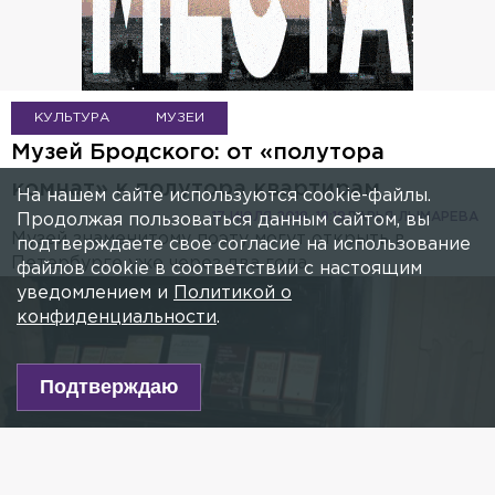
КУЛЬТУРА
МУЗЕИ
Музей Бродского: от «полутора
комнат» к полутора квартирам
На нашем сайте используются cookie-файлы.
17 ИЮЛЯ 2018, 19:19
ДАРЬЯ ЛЫМАРЕВА
Продолжая пользоваться данным сайтом, вы
Музей знаменитому поэту могут открыть в
подтверждаете свое согласие на использование
Петербурге уже через два года.
файлов cookie в соответствии с настоящим
уведомлением и
Политикой о
конфиденциальности
.
Подтверждаю