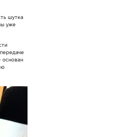
сть шутка
мы уже
сти
 передаче
— основан
ню