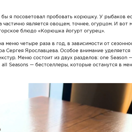
м бы я посоветовал пробовать корюшку. У рыбаков е
а частично является овощем, точнее, огурцом. И вот 
торское блюдо «Корюшка йогурт огурец».
 меню четыре раза в год, в зависимости от сезонно
ра Сергея Ярославцева. Особое внимание уделяется
екстур. Меню состоит из двух разделов: one Season 
, all Seasons — бестселлеры, которые останутся в ме