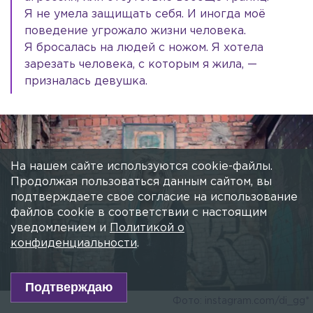
Я не умела защищать себя. И иногда моё
поведение угрожало жизни человека.
Я бросалась на людей с ножом. Я хотела
зарезать человека, с которым я жила, —
призналась девушка.
На нашем сайте используются cookie-файлы.
Продолжая пользоваться данным сайтом, вы
подтверждаете свое согласие на использование
файлов cookie в соответствии с настоящим
уведомлением и
Политикой о
конфиденциальности
.
Подтверждаю
Фото: instagram.com/di_gg*