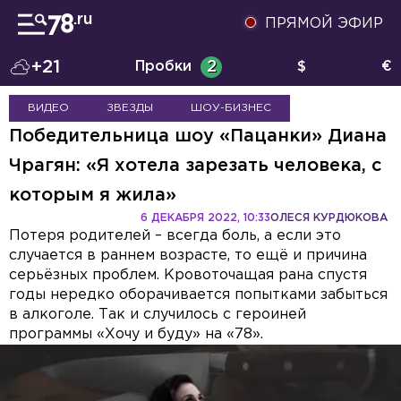
ПРЯМОЙ ЭФИР
+21
Пробки
2
$
€
ВИДЕО
ЗВЕЗДЫ
ШОУ-БИЗНЕС
Победительница шоу «Пацанки» Диана
Чрагян: «Я хотела зарезать человека, с
которым я жила»
6 ДЕКАБРЯ 2022, 10:33
ОЛЕСЯ КУРДЮКОВА
Потеря родителей – всегда боль, а если это
случается в раннем возрасте, то ещё и причина
серьёзных проблем. Кровоточащая рана спустя
годы нередко оборачивается попытками забыться
в алкоголе. Так и случилось с героиней
программы «Хочу и буду» на «78».