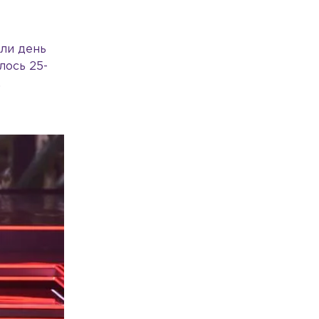
али день
лось 25-
,