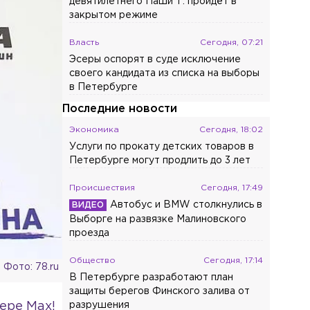
девятилетнего Паши Т. пройдёт в
закрытом режиме
Власть
Сегодня, 07:21
Эсеры оспорят в суде исключение
своего кандидата из списка на выборы
в Петербурге
Последние новости
Экономика
Сегодня, 18:02
Услуги по прокату детских товаров в
Петербурге могут продлить до 3 лет
Происшествия
Сегодня, 17:49
Автобус и BMW столкнулись в
Выборге на развязке Малиновского
проезда
Общество
Сегодня, 17:14
Фото: 78.ru
В Петербурге разработают план
защиты берегов Финского залива от
ере Max!
разрушения