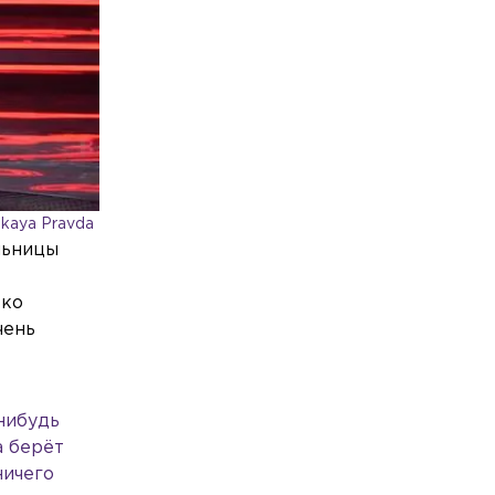
kaya Pravda
льницы
ько
чень
-нибудь
а берёт
ничего