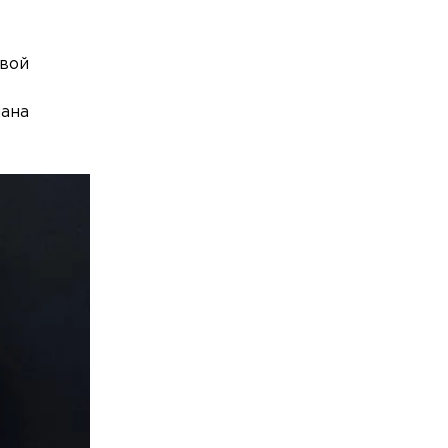
овой
лана