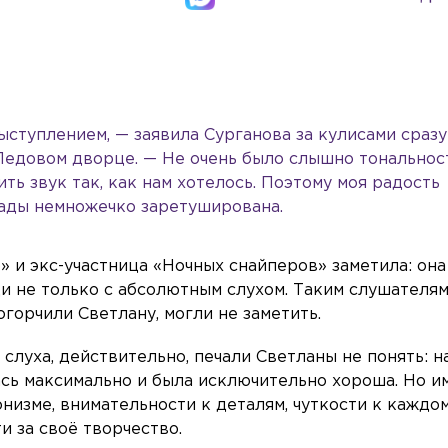
ыступлением, — заявила Сурганова за кулисами сразу
Ледовом дворце. — Не очень было слышно тональнос
ть звук так, как нам хотелось. Поэтому моя радость
рады немножечко заретуширована.
 и экс-участница «Ночных снайперов» заметила: она
ди не только с абсолютным слухом. Таким слушателя
огорчили Светлану, могли не заметить.
луха, действительно, печали Светланы не понять: н
сь максимально и была исключительно хороша. Но и
низме, внимательности к деталям, чуткости к каждо
и за своё творчество.