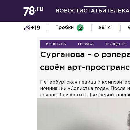
НОВОСТИ
СТАТЬИ
ТЕЛЕКА
+19
Пробки
2
$
81.41
КУЛЬТУРА
МУЗЫКА
КОНЦЕРТЫ
Сурганова – о рэпер
своём арт-пространс
Петербургская певица и композитор
номинации «Солистка года». После н
группы, близости с Цветаевой, плевк