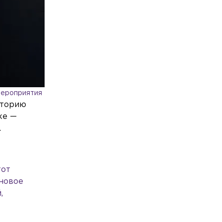
мероприятия
сторию
ке —
.
тот
 новое
,