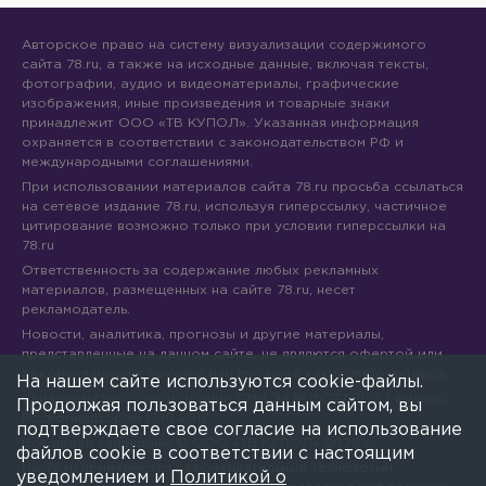
Авторское право на систему визуализации содержимого
сайта 78.ru, а также на исходные данные, включая тексты,
фотографии, аудио и видеоматериалы, графические
изображения, иные произведения и товарные знаки
принадлежит ООО «ТВ КУПОЛ». Указанная информация
охраняется в соответствии с законодательством РФ и
международными соглашениями.
При использовании материалов сайта 78.ru просьба ссылаться
на сетевое издание 78.ru, используя гиперссылку, частичное
цитирование возможно только при условии гиперссылки на
78.ru
Ответственность за содержание любых рекламных
материалов, размещенных на сайте 78.ru, несет
рекламодатель.
Новости, аналитика, прогнозы и другие материалы,
представленные на данном сайте, не являются офертой или
рекомендацией к покупке или продаже каких-либо активов.
На нашем сайте используются cookie-файлы.
Свидетельство о регистрации СМИ Эл № ФС77-71293 выдано
Продолжая пользоваться данным сайтом, вы
Роскомнадзором 17.10.2017
подтверждаете свое согласие на использование
Все права защищены © ООО «ТВ КУПОЛ»
2026
г.
файлов cookie в соответствии с настоящим
На 78.ru применяются рекомендательные технологии
уведомлением и
Политикой о