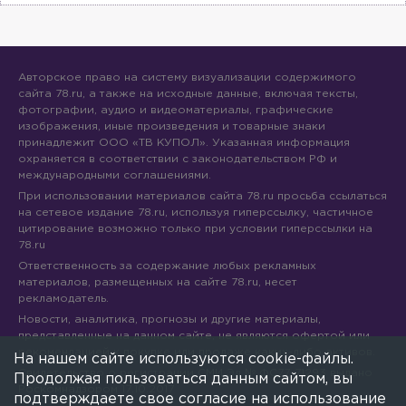
Авторское право на систему визуализации содержимого
сайта 78.ru, а также на исходные данные, включая тексты,
фотографии, аудио и видеоматериалы, графические
изображения, иные произведения и товарные знаки
принадлежит ООО «ТВ КУПОЛ». Указанная информация
охраняется в соответствии с законодательством РФ и
международными соглашениями.
При использовании материалов сайта 78.ru просьба ссылаться
на сетевое издание 78.ru, используя гиперссылку, частичное
цитирование возможно только при условии гиперссылки на
78.ru
Ответственность за содержание любых рекламных
материалов, размещенных на сайте 78.ru, несет
рекламодатель.
Новости, аналитика, прогнозы и другие материалы,
представленные на данном сайте, не являются офертой или
рекомендацией к покупке или продаже каких-либо активов.
На нашем сайте используются cookie-файлы.
Свидетельство о регистрации СМИ Эл № ФС77-71293 выдано
Продолжая пользоваться данным сайтом, вы
Роскомнадзором 17.10.2017
подтверждаете свое согласие на использование