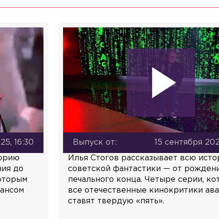
25, 16:30
Выпуск от:
15 сентября 202
торию
Илья Стогов рассказывает всю ист
ния до
советской фантастики — от рожден
которым
печального конца. Четыре серии, к
вансом
все отечественные кинокритики ав
ставят твердую «пять».