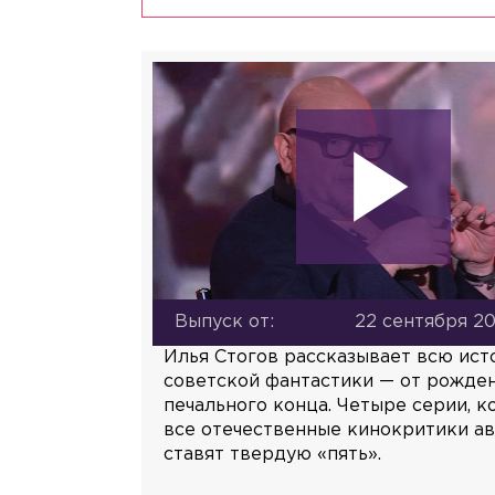
Выпуск от:
22 сентября 20
Илья Стогов рассказывает всю ис
советской фантастики — от рожде
печального конца. Четыре серии, 
все отечественные кинокритики а
ставят твердую «пять».