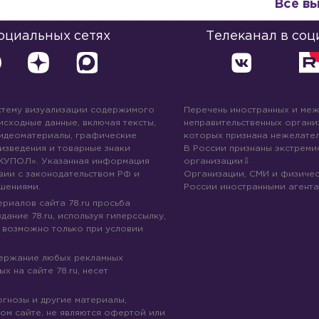
Все в
социальных сетях
Телеканал в соц
стему визуализации содержимого
Перечень иностранных и ме
 исходные данные, включая тексты,
неправительственных организ
идеоматериалы, графические
которых признана нежелател
изведения и товарные знаки
В России признаны экстреми
КУПОЛ». Указанная информация
организации
вии с законодательством РФ и
Организации, СМИ и физичес
шениями.
России иностранными агента
риалов сайта 78.ru просьба
дание 78.ru, используя гиперссылку,
 возможно только при условии
держание любых рекламных
х на сайте 78.ru, несет
огнозы и другие материалы,
ом сайте, не являются офертой или