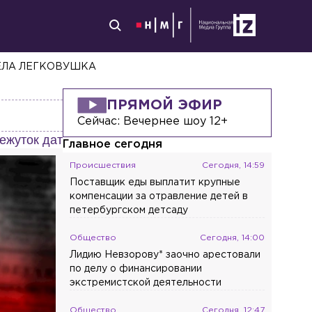
ЕЛА ЛЕГКОВУШКА
ПРЯМОЙ ЭФИР
Сейчас:
Вечернее шоу 12+
ежуток дат
Главное сегодня
Происшествия
Сегодня, 14:59
Поставщик еды выплатит крупные
компенсации за отравление детей в
петербургском детсаду
Общество
Сегодня, 14:00
Лидию Невзорову* заочно арестовали
по делу о финансировании
экстремистской деятельности
Общество
Сегодня, 12:47