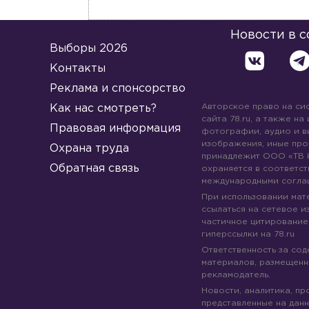
Новости в 
Выборы 2026
Контакты
Реклама и спонсорство
Авторское право на си
Как нас смотреть?
сайта 78.ru, а также на
Правовая информация
фотографии, аудио и в
изображения, иные про
Охрана труда
принадлежит ООО «ТВ 
Обратная связь
охраняется в соответст
международными согла
При использовании мате
ссылаться на сетевое из
частичное цитирование
гиперссылки на 78.ru
Ответственность за со
материалов, размещенны
рекламодатель.
Новости, аналитика, пр
представленные на данн