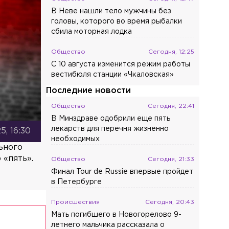
В Неве нашли тело мужчины без
головы, которого во время рыбалки
сбила моторная лодка
Общество
Сегодня, 12:25
С 10 августа изменится режим работы
вестибюля станции «Чкаловская»
Последние новости
Общество
Сегодня, 22:41
В Минздраве одобрили еще пять
лекарств для перечня жизненно
5, 16:30
необходимых
ьного
 «пять».
Общество
Сегодня, 21:33
Финал Tour de Russie впервые пройдет
в Петербурге
Происшествия
Сегодня, 20:43
Мать погибшего в Новогорелово 9-
летнего мальчика рассказала о