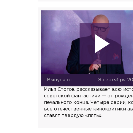
Выпуск от:
8 сентября 20
Илья Стогов рассказывает всю ис
советской фантастики — от рожде
печального конца. Четыре серии, 
все отечественные кинокритики а
ставят твердую «пять».