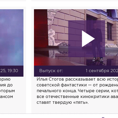
25, 19:30
Выпуск от:
1 сентября 202
торию
Илья Стогов рассказывает всю ист
ния до
советской фантастики — от рожден
которым
печального конца. Четыре серии, к
вансом
все отечественные кинокритики ав
ставят твердую «пять».