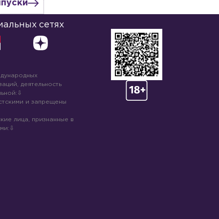
ыпуски
иальных сетях
ждународных
аций, деятельность
ьной:
стскими и запрещены
кие лица, признанные в
ми: