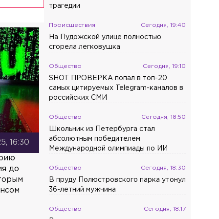
трагедии
Происшествия
Сегодня, 19:40
На Пудожской улице полностью
сгорела легковушка
Общество
Сегодня, 19:10
SHOT ПРОВЕРКА попал в топ-20
самых цитируемых Telegram-каналов в
российских СМИ
Общество
Сегодня, 18:50
Школьник из Петербурга стал
абсолютным победителем
5, 16:30
Международной олимпиады по ИИ
орию
ия до
Общество
Сегодня, 18:30
оторым
В пруду Полюстровского парка утонул
ансом
36-летний мужчина
Общество
Сегодня, 18:17