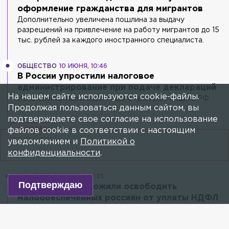
оформление гражданства для мигрантов
Дополнительно увеличена пошлина за выдачу
разрешений на привлечение на работу мигрантов до 15
тыс. рублей за каждого иностранного специалиста.
ОБЩЕСТВО
10 ИЮНЯ, 10:46
В России упростили налоговое
администрирование при подаче деклараций
На нашем сайте используются cookie-файлы.
Изменения в Налоговый кодекс приняла Госдума РФ.
Продолжая пользоваться данным сайтом, вы
подтверждаете свое согласие на использование
24СМИ
файлов cookie в соответствии с настоящим
уведомлением и
Политикой о
конфиденциальности
.
ОБЩЕСТВО
9 ИЮНЯ, 10:33
Подтверждаю
В Госдуме предложили освободить
малообеспеченных россиян от уплаты НДФЛ
Во многих странах действует фактическая нулевая
ставка на доходы малообеспеченных.