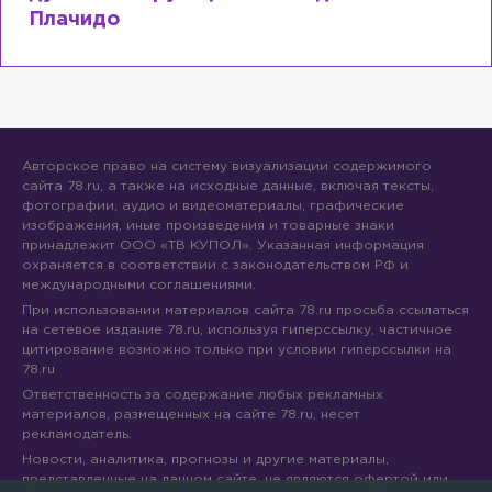
Плачидо
Авторское право на систему визуализации содержимого
сайта 78.ru, а также на исходные данные, включая тексты,
фотографии, аудио и видеоматериалы, графические
изображения, иные произведения и товарные знаки
принадлежит ООО «ТВ КУПОЛ». Указанная информация
охраняется в соответствии с законодательством РФ и
международными соглашениями.
При использовании материалов сайта 78.ru просьба ссылаться
на сетевое издание 78.ru, используя гиперссылку, частичное
цитирование возможно только при условии гиперссылки на
78.ru
Ответственность за содержание любых рекламных
материалов, размещенных на сайте 78.ru, несет
рекламодатель.
Новости, аналитика, прогнозы и другие материалы,
представленные на данном сайте, не являются офертой или