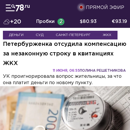
ПРЯМОЙ ЭФИР
+20
Пробки
2
$
80.93
€
93.19
ДЕНЬГИ
СУД
САНКТ-ПЕТЕРБУРГ
ЖКХ
Петербурженка отсудила компенсацию
за незаконную строку в квитанциях
ЖКХ
11 ИЮНЯ, 06:55
ПОЛИНА РЕШЕТНИКОВА
УК проигнорировала вопрос жительницы, за что
она платит деньги по новому пункту.