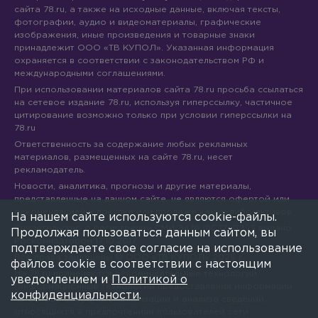
сайта 78.ru, а также на исходные данные, включая тексты,
фотографии, аудио и видеоматериалы, графические
изображения, иные произведения и товарные знаки
принадлежит ООО «ТВ КУПОЛ». Указанная информация
охраняется в соответствии с законодательством РФ и
международными соглашениями.
При использовании материалов сайта 78.ru просьба ссылаться
на сетевое издание 78.ru, используя гиперссылку, частичное
цитирование возможно только при условии гиперссылки на
78.ru
Ответственность за содержание любых рекламных
материалов, размещенных на сайте 78.ru, несет
рекламодатель.
Новости, аналитика, прогнозы и другие материалы,
представленные на данном сайте, не являются офертой или
рекомендацией к покупке или продаже каких-либо активов.
На нашем сайте используются cookie-файлы.
Свидетельство о регистрации СМИ Эл № ФС77-71293 выдано
Продолжая пользоваться данным сайтом, вы
Роскомнадзором 17.10.2017
подтверждаете свое согласие на использование
Все права защищены © ООО «ТВ КУПОЛ»
2026
г.
файлов cookie в соответствии с настоящим
На 78.ru применяются рекомендательные технологии
уведомлением и
Политикой о
(информационные технологии предоставления информации
конфиденциальности
.
на основе сбора, систематизации и анализа сведений,
относящихся к предпочтениям пользователей сети