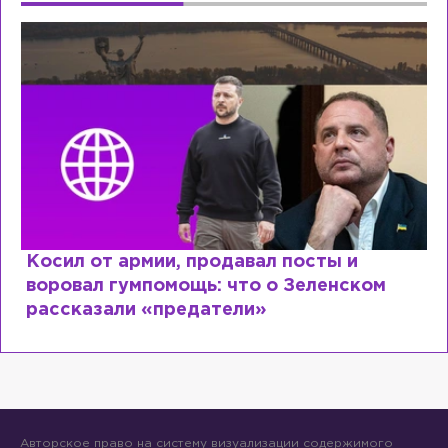
родавал посты и
Рыдает из-за мужа,
ь: что о Зеленском
Лазаревым: как Ле
атели»
сходит с ума
Авторское право на систему визуализации содержимого