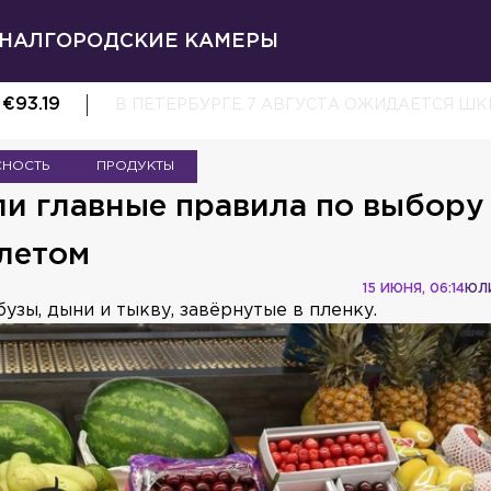
НАЛ
ГОРОДСКИЕ КАМЕРЫ
€
93.19
В ПЕТЕРБУРГЕ 7 АВГУСТА ОЖИДАЕТСЯ Ш
СНОСТЬ
ПРОДУКТЫ
ли главные правила по выбору
 летом
15 ИЮНЯ, 06:14
ЮЛ
узы, дыни и тыкву, завёрнутые в пленку.