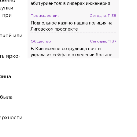
обенно
абитуриентов: в лидерах инженерия
купки
е при
Происшествия
Сегодня, 11:38
Подпольное казино нашла полиция на
Лиговском проспекте
ипкой или
Общество
Сегодня, 11:37
В Кингисеппе сотрудница почты
украла из сейфа в отделении больше
ть ярко-
470 тыс. рублей
Происшествия
Сегодня, 11:26
яйца
Возле Мариинского театра
легковушка влетела в каменный
бордюр
 была
Общество
Сегодня, 11:17
Требовали 100 тысяч: в Петербурге
верхности
арестовали троицу, вымогавшую
деньги у 17-летнего парня
Общество
Сегодня, 11:05