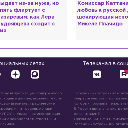
омиссар Каттани и
Специалист с нап
юбовь к русской душе:
дипломом: почему
окирующая исповедь
разочаровался в 
икеле Плачидо
образовании?
социальных сетях
Телеканал в соц
стему визуализации содержимого
Перечень иностранных и ме
 исходные данные, включая тексты,
неправительственных организ
идеоматериалы, графические
которых признана нежелател
изведения и товарные знаки
В России признаны экстреми
КУПОЛ». Указанная информация
организации
вии с законодательством РФ и
Организации, СМИ и физичес
шениями.
России иностранными агента