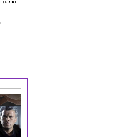
нералке
В Петербурге 17-летний работник
ПВЗ вынес товаров на 500 тыс.
рублей
т
Общество
Сегодня, 10:43
Росприроднадзор выявил загрязнение
реки Ижора после обращения
местных жителей
Общество
Сегодня, 10:40
Масштабный сбой в работе Рунета
фиксируется в Петербурге