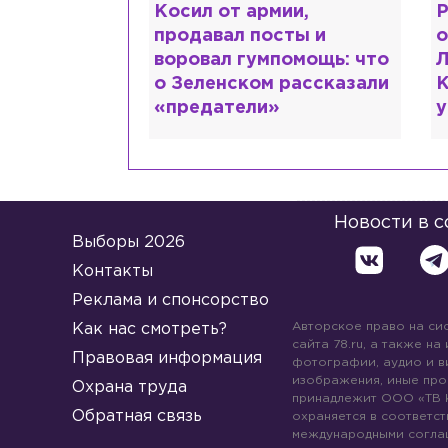
ии,
Рыдает из-за мужа, но
К
сты и
опять флиртует с
л
помощь: что
Лазаревым: как Лера
ш
 рассказали
Кудрявцева сходит с
М
ума
Новости в 
Выборы 2026
Контакты
Реклама и спонсорство
Авторское право на си
Как нас смотреть?
сайта 78.ru, а также на
Правовая информация
фотографии, аудио и в
изображения, иные про
Охрана труда
принадлежит ООО «ТВ 
Обратная связь
охраняется в соответст
международными согла