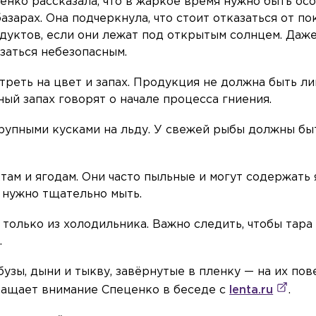
енко рассказала, что в жаркое время нужно быть ос
зарах. Она подчеркнула, что стоит отказаться от по
дуктов, если они лежат под открытым солнцем. Даж
заться небезопасным.
треть на цвет и запах. Продукция не должна быть л
ый запах говорят о начале процесса гниения.
рупными кусками на льду. У свежей рыбы должны бы
там и ягодам. Они часто пыльные и могут содержать 
 нужно тщательно мыть.
только из холодильника. Важно следить, чтобы тара
.
узы, дыни и тыкву, завёрнутые в пленку — на их по
ращает внимание Спеценко в беседе с
lenta.ru
.