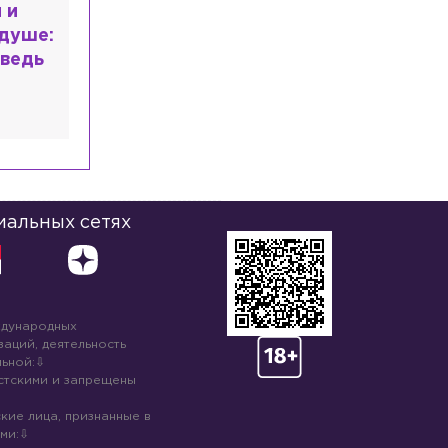
расным
 мир
высшем
иальных сетях
ждународных
аций, деятельность
ьной:
стскими и запрещены
кие лица, признанные в
ми: